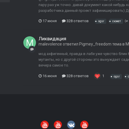
пару раз уж точно. давай документ какой нибудь к
разработчика данный проект зафинишировать) Допо
17 июня
328 ответов
(и
ogsr
сюжет
Ликвидация
malevolence
ответил
Pigmey_freedom
тема в
М
мод ахфигенный, правда в лабе уже чувство блин 
мутанты, но с другой стороны это вынуждает сади
вечера самое то.
16 июня
328 ответов
1
ogsr