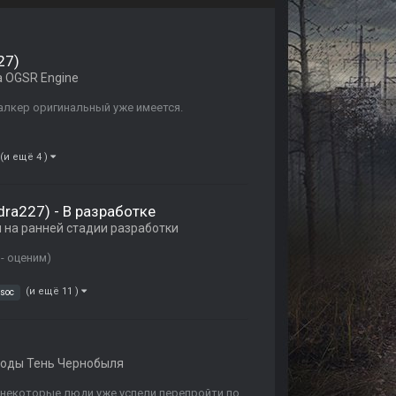
27)
 OGSR Engine
алкер оригинальный уже имеется.
(и ещё 4 )
ndra227) - В разработке
 на ранней стадии разработки
- оценим)
(и ещё 11 )
soc
оды Тень Чернобыля
 некоторые люди уже успели перепройти по