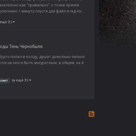
асательно как "правильно" с точки зрения
лнено 1 минуту спустя дай файл и гид по...
 ещё 3 )
оды Тень Чернобыля
будто попал в колду, душат довольно сильно
тся на око и быть аккуратным. в общем, на 4
(и ещё 3 )
сюжет