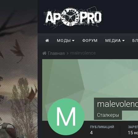
МОДЫ
ФОРУМ
МЕДИА
Б
malevolence
Главная
malevolen
Сталкеры
ПУБЛИКАЦИЙ
ЗАРЕ
4
15 н