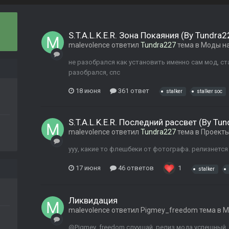
S.T.A.L.K.E.R. Зона Покаяния (By Tundra2
malevolence
ответил
Tundra227
тема в
Моды на
не разобрался как установить именно сам мод, ст
разобрался, спс
18 июня
361 ответ
stalker
stalker soc
S.T.A.L.K.E.R. Последний рассвет (By Tu
malevolence
ответил
Tundra227
тема в
Проекты
ууу, какие то флешбеки от фотографа. релизнется 
17 июня
46 ответов
1
stalker
Ликвидация
malevolence
ответил
Pigmey_freedom
тема в
М
@Pigmey_freedom слуушай, релиз мода успешный,