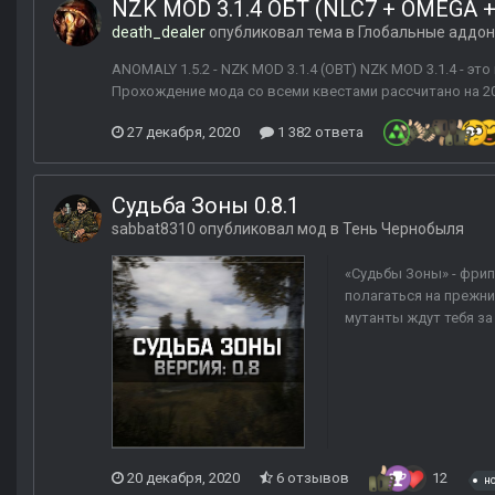
NZK MOD 3.1.4 ОБТ (NLC7 + OMEGA +
death_dealer
опубликовал тема в
Глобальные аддо
ANOMALY 1.5.2 - NZK MOD 3.1.4 (OBT) NZK MOD 3.1.4 - э
Прохождение мода со всеми квестами рассчитано на 200+
27 декабря, 2020
1 382 ответа
Судьба Зоны 0.8.1
sabbat8310
опубликовал мод в
Тень Чернобыля
«Судьбы Зоны» - фрип
полагаться на прежни
мутанты ждут тебя за
20 декабря, 2020
6 отзывов
12
н