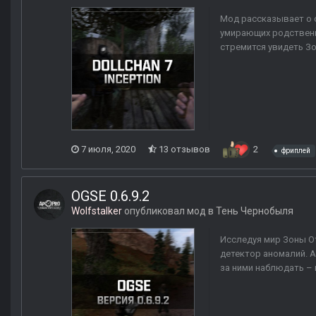
Мод рассказывает о с
умирающих родственни
стремится увидеть Зо
7 июля, 2020
13 отзывов
2
фриплей
OGSE 0.6.9.2
Wolfstalker
опубликовал мод в
Тень Чернобыля
Исследуя мир Зоны От
детектор аномалий. А
за ними наблюдать – 