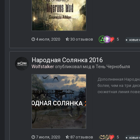
4 июля, 2020
30 отзывов
5
новые 
Народная Солянка 2016
Wolfstalker
опубликовал мод в
Тень Чернобыля
Дополненная Народна
более, чем на три де
сюжетная линия пове
7 июля, 2020
87 отзывов
5
новые 