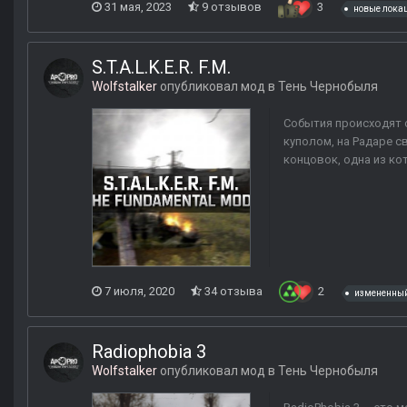
31 мая, 2023
9 отзывов
3
новые лока
S.T.A.L.K.E.R. F.M.
Wolfstalker
опубликовал мод в
Тень Чернобыля
События происходят 
куполом, на Радаре с
концовок, одна из ко
7 июля, 2020
34 отзыва
2
измененны
Radiophobia 3
Wolfstalker
опубликовал мод в
Тень Чернобыля