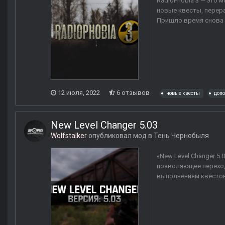
RadioPhobia 3 — это 
новые квесты, перера
Пришло время снова и
12 июля, 2022
6 отзывов
новые квесты
доп
New Level Changer 5.03
Wolfstalker
опубликовал мод в
Тень Чернобыля
«New Level Changer 5.
позволяющее переход
выполнениям квестов.