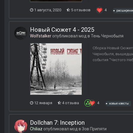
1 августа, 2020
5 отзывов
4
расширени
Новый Сюжет 4 - 2025
Wolfstalker
опубликовал мод в
Тень Чернобыля
Сборка Новый Сюжет 4
Чернобыля, вышедший
события "Чистого Неб
12 января
4 отзыва
4
новые квесты
Dollchan 7: Inception
Chiliaz
опубликовал мод в
Зов Припяти