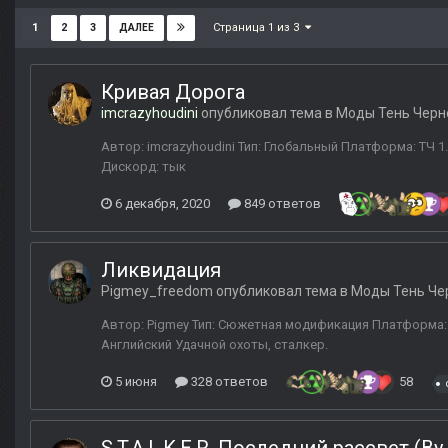
Страница 1 из 3
1
2
3
ДАЛЕЕ
Кривая Дорога
imcrazyhoudini
опубликовал тема в
Моды Тень Черн
Автор: imcrazyhoudini Тип: Глобальный Платформа: ТЧ 1.
Дискорд: тык
6 декабря, 2020
849 ответов
Ликвидация
Pigmey_freedom
опубликовал тема в
Моды Тень Че
Автор: Pigmey Тип: Сюжетная модификация Платформа: 
Английский Удачной охоты, сталкер.
5 июня
328 ответов
58