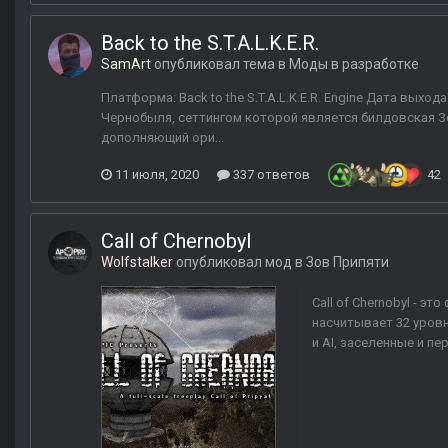
Back to the S.T.A.L.K.E.R.
SamArt
опубликовал тема в
Моды в разработке
Платформа: Back to the S.T.A.L.K.E.R. Engine Дата выхода
Чернобыля, сеттингом которой является билдовская 
дополняющий ори...
11 июля, 2020
337 ответов
42
Call of Chernobyl
Wolfstalker
опубликовал мод в
Зов Припяти
Call of Chernobyl - э
насчитывает 32 уровн
и AI, заселенные и п