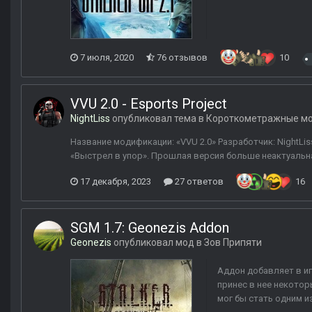
7 июля, 2020
76 отзывов
10
VVU 2.0 - Esports Project
NightLiss
опубликовал тема в
Короткометражные м
Название модификации: «VVU 2.0» Разработчик: NightLi
«Выстрел в упор». Прошлая версия больше неактуальн
17 декабря, 2023
27 ответов
16
SGM 1.7: Geonezis Addon
Geonezis
опубликовал мод в
Зов Припяти
Аддон добавляет в иг
принес в нее некото
мог бы стать одним и