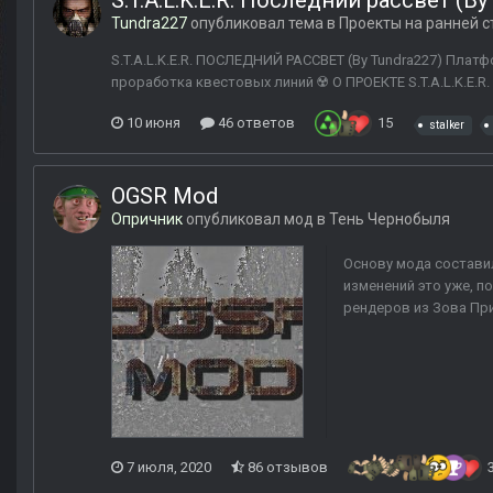
S.T.A.L.K.E.R. Последний рассвет (By
Tundra227
опубликовал тема в
Проекты на ранней с
S.T.A.L.K.E.R. ПОСЛЕДНИЙ РАССВЕТ (By Tundra227) Плат
проработка квестовых линий ☢️ О ПРОЕКТЕ S.T.A.L.K.E.R
10 июня
46 ответов
15
stalker
OGSR Mod
Опричник
опубликовал мод в
Тень Чернобыля
Основу мода составил
изменений это уже, п
рендеров из Зова При
7 июля, 2020
86 отзывов