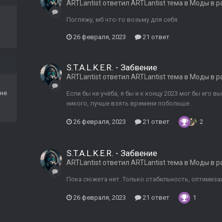
ARTLantist
ответил
ARTLantist
тема в
Моды в р
Погляжу, мб что-то возьму для себя.
26 февраля, 2023
21 ответ
S.T.A.L.K.E.R. - Забвение
ARTLantist
ответил
ARTLantist
тема в
Моды в р
не
Если бы не учёба, я бы и к концу 2023 мог бы его 
никого, лучше взять времени побольше.
26 февраля, 2023
21 ответ
2
S.T.A.L.K.E.R. - Забвение
ARTLantist
ответил
ARTLantist
тема в
Моды в р
Пока сюжета нет. Только стабильность, оптимизац
26 февраля, 2023
21 ответ
1