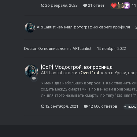
26 февраля, 2023
21 ответ
11
ARTLantist
изменил фотографию своего профиля
Doctor_Oz
подписался на
ARTLantist
15 ноября, 2022
[CoP] Модострой: вопросница
ARTLantist
ответил
Overf1rst
тема в
Уроки, воп
У меня два небольших вопроса: 1. Как спавнить 
ходить между смартами, а по вечерам возвращать
ли для этого называть смарты по типу "zat_sim1"?
12 сентября, 2021
12 606 ответов
модос