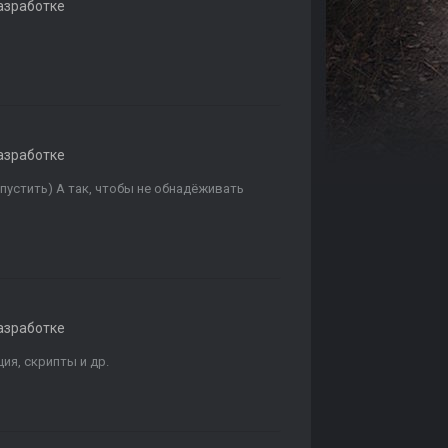
азработке
азработке
выпустить) А так, чтобы не обнадёживать
азработке
ия, скрипты и др.