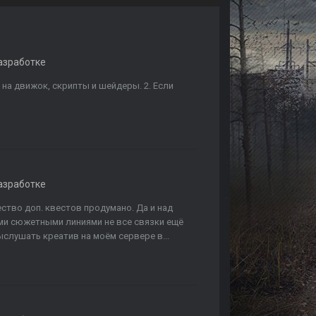
азработке
я на движок, скрипты и шейдеры. 2. Если
азработке
ство доп. квестов продумано. Да и над
ми сюжетными линиями не все связки ещё
слушать креатив на моём сервере в...