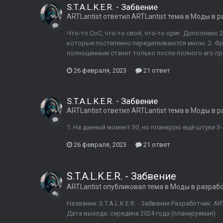
S.T.A.L.K.E.R. - Забвение
ARTLantist
ответил
ARTLantist
тема в
Моды в р
Что-то CoC, что-то своё, что-то ориг. Дополнено 2
которые постепенно переделываются мною. 2. Фр
полноценным станет только после полного его прох
26 февраля, 2023
21 ответ
S.T.A.L.K.E.R. - Забвение
ARTLantist
ответил
ARTLantist
тема в
Моды в р
1. На данный момент 30, но планирую ещё штуки 3-
26 февраля, 2023
21 ответ
S.T.A.L.K.E.R. - Забвение
ARTLantist
опубликовал тема в
Моды в разраб
Название: S.T.A.L.K.E.R. - Забвение Разработчик: A
Дата выхода: середина 2024 года (планируемая)