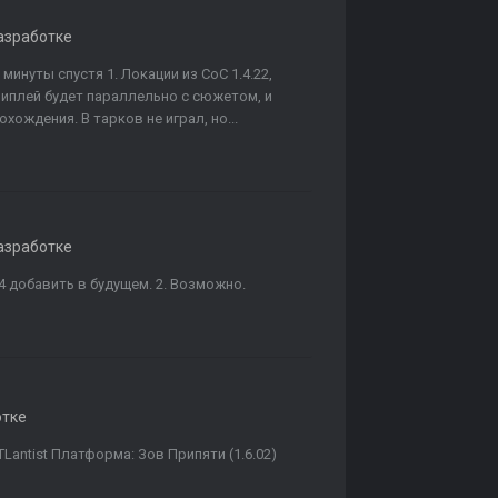
азработке
 минуты спустя 1. Локации из CoC 1.4.22,
иплей будет параллельно с сюжетом, и
ождения. В тарков не играл, но...
азработке
4 добавить в будущем. 2. Возможно.
отке
RTLantist Платформа: Зов Припяти (1.6.02)