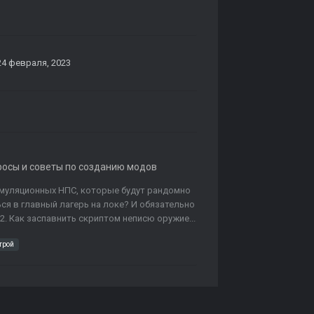
24 февраля, 2023
росы и советы по созданию модов
симуляционных НПС, которые будут рандомно
ся в главный лагерь на локе? И обязательно
 2. Как заспавнить скриптом неписю оружие...
трой