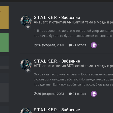
6
S.T.A.L.K.E.R. - Забвение
ARTLantist
ответил
ARTLantist
тема в
Моды в р
1. В процессе, т.к. до этого основной упор делалс
прокачка будет, то будет независимой от сюжета.
26 февраля, 2023
21 ответ
1
S.T.A.L.K.E.R. - Забвение
ARTLantist
ответил
ARTLantist
тема в
Моды в р
Основная часть уже готова. + Достаточное количе
сюжетом я не один работаю) Но между некоторы
продуманы. Если понадобится помощь, буду рад вы
26 февраля, 2023
21 ответ
1
S.T.A.L.K.E.R. - Забвение