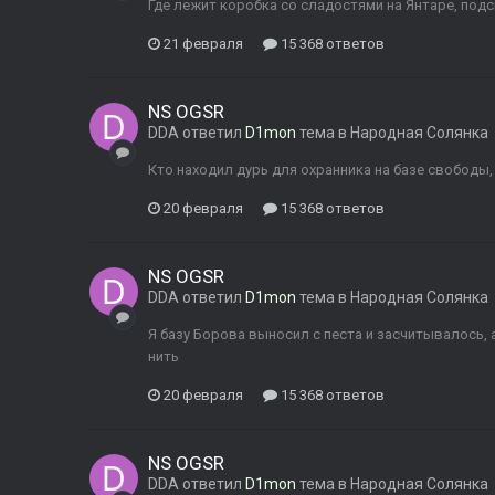
Где лежит коробка со сладостями на Янтаре, под
21 февраля
15 368 ответов
NS OGSR
DDA
ответил
D1mon
тема в
Народная Солянка
Кто находил дурь для охранника на базе свободы
20 февраля
15 368 ответов
NS OGSR
DDA
ответил
D1mon
тема в
Народная Солянка
Я базу Борова выносил с песта и засчитывалось, а
нить
20 февраля
15 368 ответов
NS OGSR
DDA
ответил
D1mon
тема в
Народная Солянка