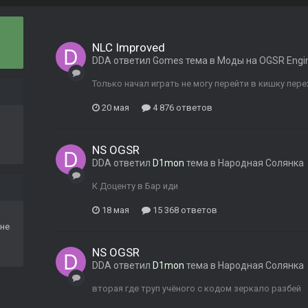
NLC Improved
DDA
ответил
Gomes
тема в
Моды на OGSR Engi
Только начал играть не могу перейти в кишку пере
20 мая
4 876 ответов
NS OGSR
DDA
ответил
D1mon
тема в
Народная Солянка
К Доценту в Бар иди
18 мая
15 368 ответов
не
NS OGSR
DDA
ответил
D1mon
тема в
Народная Солянка
вторая где труп учёного с кодом зеркало разбей