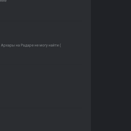
енне
рхары на Радаре не могу найти (