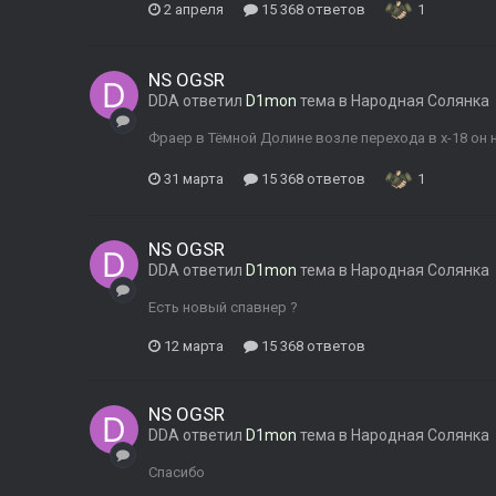
2 апреля
15 368 ответов
1
NS OGSR
DDA
ответил
D1mon
тема в
Народная Солянка
Фраер в Тёмной Долине возле перехода в х-18 он 
31 марта
15 368 ответов
1
NS OGSR
DDA
ответил
D1mon
тема в
Народная Солянка
Есть новый спавнер ?
12 марта
15 368 ответов
NS OGSR
DDA
ответил
D1mon
тема в
Народная Солянка
Спасибо