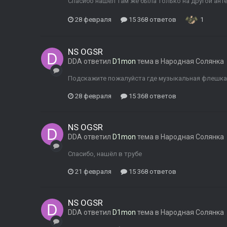
Спасибо нашёл там же была только на другой ант
28 февраля
15 368 ответов
1
NS OGSR
DDA
ответил
D1mon
тема в
Народная Солянка
Подскажите пожалуйста где музыкальная флешка А
28 февраля
15 368 ответов
NS OGSR
DDA
ответил
D1mon
тема в
Народная Солянка
Спасибо, нашёл в трубе
21 февраля
15 368 ответов
NS OGSR
DDA
ответил
D1mon
тема в
Народная Солянка