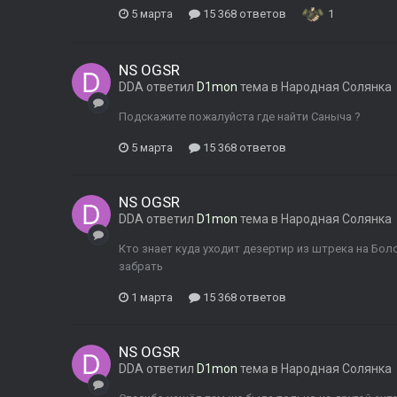
5 марта
15 368 ответов
1
NS OGSR
DDA
ответил
D1mon
тема в
Народная Солянка
Подскажите пожалуйста где найти Саныча ?
5 марта
15 368 ответов
NS OGSR
DDA
ответил
D1mon
тема в
Народная Солянка
Кто знает куда уходит дезертир из штрека на Бол
забрать
1 марта
15 368 ответов
NS OGSR
DDA
ответил
D1mon
тема в
Народная Солянка