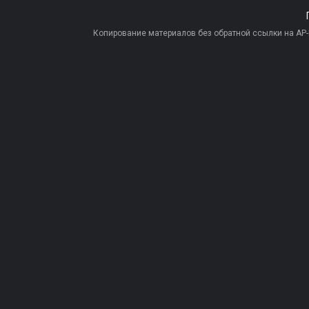
Копирование материалов без обратной ссылки на AP-PR