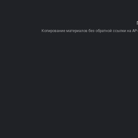
Копирование материалов без обратной ссылки на AP-PR