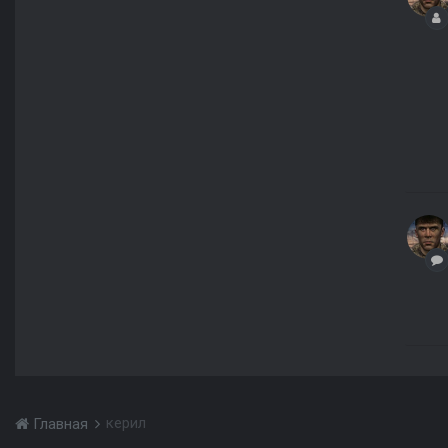
керил
Главная