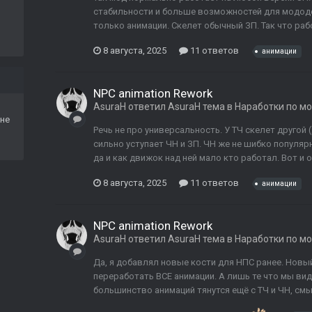
стабильности и больше возможностей для мододел
только анимации. Скелет обычный ЗП. Так что ра
8 августа, 2025
11 ответов
анимации
NPC animation Rework
AsuraH
ответил
AsuraH
тема в
Наработки по м
не
Речь не про универсальность. У ТЧ скелет другой 
сильно уступает ЧН и ЗП. ЧН же не шибко популяр
да и как движок над ней мало кто работал. Вот и о
8 августа, 2025
11 ответов
анимации
NPC animation Rework
AsuraH
ответил
AsuraH
тема в
Наработки по м
Да, я добавлял новые кости для НПС ранее. Новый
переработать ВСЕ анимации. А лишь те что мы види
большинство анимаций тянутся ещё с ТЧ и ЧН, смыс