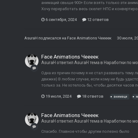
анимаций свыше 900+ Если взять только эти анима
Хочу переработать весь скелет НПС и конвертиро
6 сентября, 2024
12 ответов
AsuraH
подписался на
Face Animations Чеееек
30 июля, 2
Face Animations Чеееек
AsuraH
ответил
AsuraH
тема в
Наработки по м
Одна из причин почему я не стал развивать тему 
движке) В любом случае, если кому ни будь удастс
только за. Не хотелось бы, чтобы десятки часов 
19 июля, 2024
18 ответов
анимаци
м
Face Animations Чеееек
AsuraH
ответил
AsuraH
тема в
Наработки по м
Спасибо. Главное чтобы другим полезно было