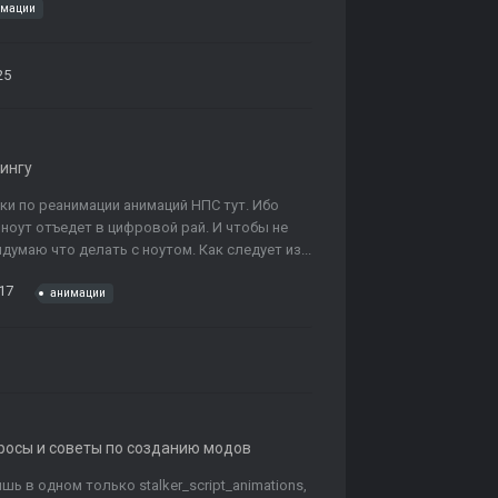
имации
25
ингу
и по реанимации анимаций НПС тут. Ибо
ноут отъедет в цифровой рай. И чтобы не
идумаю что делать с ноутом. Как следует из...
17
анимации
просы и советы по созданию модов
шь в одном только stalker_script_animations,