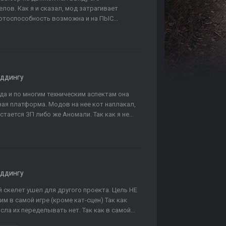
ов. Как я и сказал, мод затрагивает
ботоспособность возможна и на ПЫС...
оддингу
(да и по многим техническим аспектам она
ная платформа. Модов на нее кот наплакал,
стается ЗП либо же Аномали. Так как я не...
оддингу
 скелет ушел для другого проекта. Цель НЕ
м в самой игре (кроме кат-сцен) Так как
ла их переделывать нет. Так как в самой...