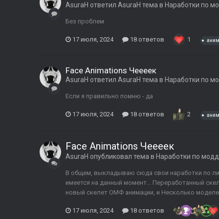
AsuraH
ответил
AsuraH
тема в
Наработки по м
Без проблем
17 июля, 2024
18 ответов
1
ани
Face Animations Чеееек
AsuraH
ответил
AsuraH
тема в
Наработки по м
Если я правильно помню - да
17 июля, 2024
18 ответов
2
ани
Face Animations Чеееек
AsuraH
опубликовал тема в
Наработки по модд
В общем, выкладываю сюда свои наработки по ли
имеется на данный момент... Переработанный ске
новый скелет ОМФ анимации, и Несколько моделей 
17 июля, 2024
18 ответов