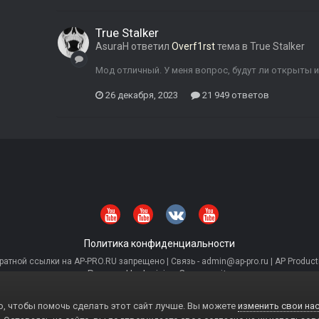
True Stalker
AsuraH
ответил
Overf1rst
тема в
True Stalker
Мод отличный. У меня вопрос, будут ли открыты
26 декабря, 2023
21 949 ответов
Политика конфиденциальности
тной ссылки на AP-PRO.RU запрещено | Связь - admin@ap-pro.ru | AP Producti
Powered by Invision Community
, чтобы помочь сделать этот сайт лучше. Вы можете
изменить свои нас