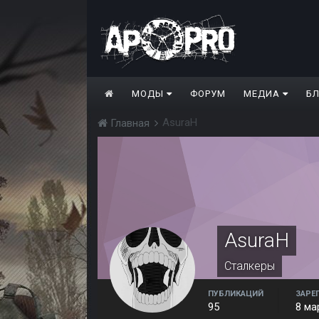
МОДЫ
ФОРУМ
МЕДИА
Б
AsuraH
Главная
AsuraH
Сталкеры
ПУБЛИКАЦИЙ
ЗАРЕ
95
8 ма