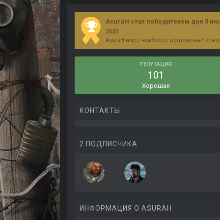
AsuraH стал победителем дня 3 ию
2021
AsuraH имел наиболее популярный конте
РЕПУТАЦИЯ
101
Хорошая
КОНТАКТЫ
2 ПОДПИСЧИКА
ИНФОРМАЦИЯ О ASURAH