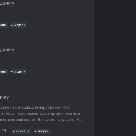
оддингу
маци
модели
оддингу
маци
модели
ингу
цевой анимации для персонажей Что
лет лица персонажей, адаптированные под
под новый скелет Вот демонстрация... А...
19
анимаци
модели