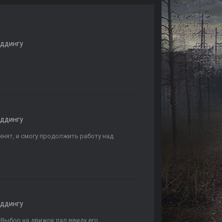
оддингу
оддингу
инят, и смогу продолжить работу над
оддингу
 Выбор на движок пал ввиду его