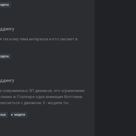
одели
оддингу
я тех кому тема интересна и кто сможет в
одели
оддингу
ве современных ЗП движков, это ограничение
жалению в Сталкере одна анимация болтовни
овозиться с движком. 3 - модели ты...
маци
модели