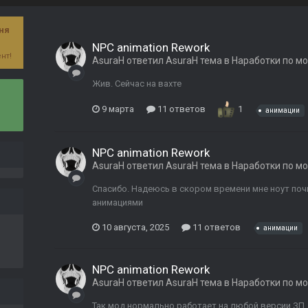
ня
NPC animation Rework
нт!
AsuraH
ответил
AsuraH
тема в
Наработки по м
Жив. Сейчас на вахте
9 марта
11 ответов
1
анимации
NPC animation Rework
AsuraH
ответил
AsuraH
тема в
Наработки по м
Спасибо. Надеюсь в скором времени мне ноут поч
анимациями
10 августа, 2025
11 ответов
анимации
NPC animation Rework
AsuraH
ответил
AsuraH
тема в
Наработки по м
Так мод нормально работает на любой версии ЗП.