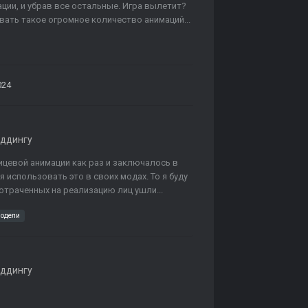
ции, и убрав все остальные. Игра вылетит?
вать такое огромное количество анимаций...
024
оддингу
лицевой анимации как раз и заключалось в
я использовать это в своих модах. То я буду
потраченных на реализацию лиц ушли...
одели
оддингу