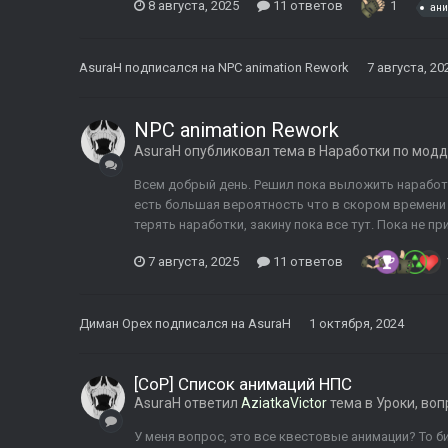
8 августа, 2025
11 ответов
1
ан
AsuraH
подписался на
NPC animation Rework
7 августа, 20
NPC animation Rework
AsuraH
опубликовал тема в
Наработки по модд
Всем добрый день. Решил пока выложить наработк
есть большая вероятность что в скором времени 
терять наработки, закину пока все тут. Пока не пр
7 августа, 2025
11 ответов
Диман Орех
подписался на
AsuraH
1 октября, 2024
[CoP] Список анимаций НПС
AsuraH
ответил
AziatkaVictor
тема в
Уроки, во
У меня вопрос, это все квестовые анимации? То би