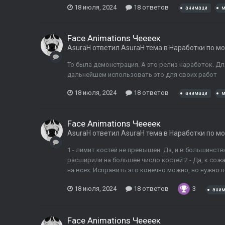
18 июля, 2024
18 ответов
анимаци
м
Face Animations Чеееек
AsuraH
ответил
AsuraH
тема в
Наработки по м
То была демонстрация. А это релиз наработок. Дл
дальнейшем использовать это для своих работ
18 июля, 2024
18 ответов
анимаци
м
Face Animations Чеееек
AsuraH
ответил
AsuraH
тема в
Наработки по м
1 - лимит костей не превышен. Да, и в большинст
расширили на большее число костей 2 - Да, к со
на всех. Исправить это конечно можно, но нужно п
18 июля, 2024
18 ответов
3
ани
Face Animations Чеееек