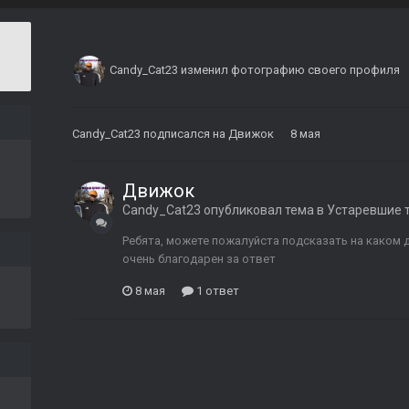
Candy_Cat23
изменил фотографию своего профиля
Candy_Cat23
подписался на
Движок
8 мая
Движок
Candy_Cat23
опубликовал тема в
Устаревшие 
Ребята, можете пожалуйста подсказать на каком 
очень благодарен за ответ
8 мая
1 ответ