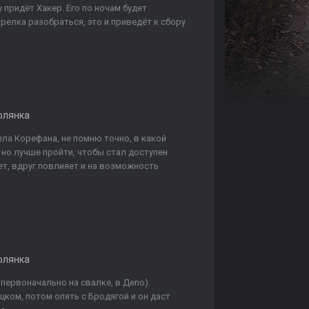
у придёт Хакер. Его по ночам будет
релка разобраться, это и приведёт к сбору
олянка
ела Корефана, не помню точно, в какой
 но лучше пройти, чтобы стал доступен
ет, вдруг повлияет и на возможность
олянка
первоначально на свалке, в Депо).
цком, потом опять с Бродягой и он даст