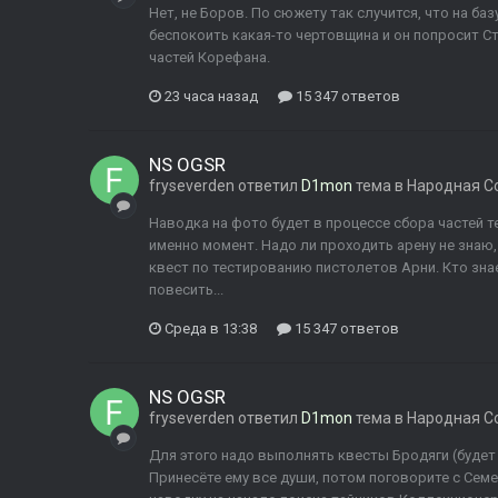
Нет, не Боров. По сюжету так случится, что на баз
беспокоить какая-то чертовщина и он попросит Ст
частей Корефана.
23 часа назад
15 347 ответов
NS OGSR
fryseverden
ответил
D1mon
тема в
Народная С
Наводка на фото будет в процессе сбора частей т
именно момент. Надо ли проходить арену не знаю,
квест по тестированию пистолетов Арни. Кто зна
повесить...
Среда в 13:38
15 347 ответов
NS OGSR
fryseverden
ответил
D1mon
тема в
Народная С
Для этого надо выполнять квесты Бродяги (будет 
Принесёте ему все души, потом поговорите с Семе