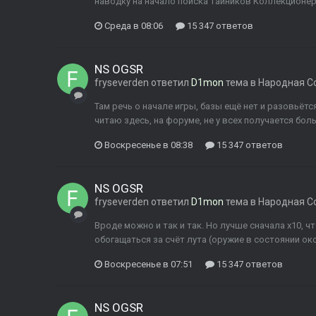
наводку на начало поиска тайников Коллекционер
Среда в 08:06
15 347 ответов
NS OGSR
fryseverden
ответил
D1mon
тема в
Народная С
Там речь о начале игры, базы ещё нет и разовьётся 
читаю здесь, на форуме, не у всех получается бол
Воскресенье в 08:38
15 347 ответов
NS OGSR
fryseverden
ответил
D1mon
тема в
Народная С
Вроде можно и так и так. Но лучше сначала х10, ч
обогащаться за счёт лута (оружие в состоянии ок
Воскресенье в 07:51
15 347 ответов
NS OGSR