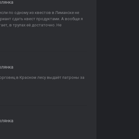
олянка
 если по одному из квестов в Лиманске не
риант сдать квест продуктами. А вообще я
ает, в трупах её достаточно. Не
олянка
Торговец в Красном лесу выдаёт патроны за
олянка