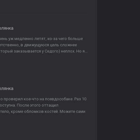
олянка
ень уж медленно летят, из-за чего больше
етственно, в движущуюся цель сложнее
орый заказывается у Седого) неплох. Но я...
олянка
о проверил кое-что на псевдособаке. Раз 10
доступна. После этого оттащил
етело, кроме обломков костей. Можете сами