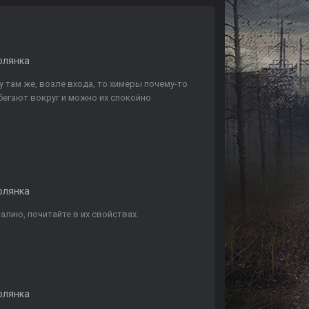
олянка
у там же, возле входа, то химеры почему-то
бегают вокруг и можно их спокойно
олянка
алию, почитайте в их свойствах.
олянка