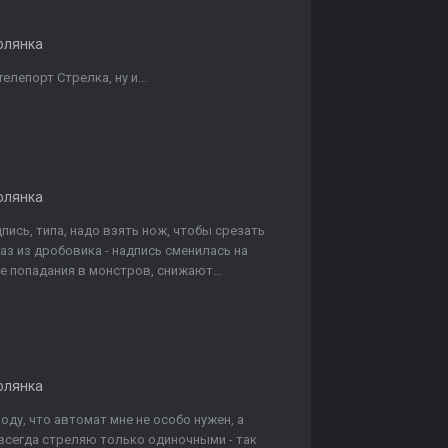
олянка
лепорт Стрелка, ну и...
олянка
пись, типа, надо взять нож, чтобы срезать
раз из дробовика - надпись сменилась на
 попадания в монстров, снижают...
олянка
у, что автомат мне не особо нужен, а
ак всегда стреляю только одиночными - так