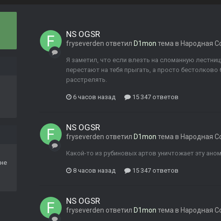
NS OGSR
fryseverden
ответил
D1mon
тема в
Народная С
Я заметил, что если влезть на сломанную лестниц
перестают на тебя прыгать, а просто бестолково 
расстрелять.
6 часов назад
15 347 ответов
NS OGSR
fryseverden
ответил
D1mon
тема в
Народная С
Какой-то из рубиновых артов уничтожает эту аном
не
8 часов назад
15 347 ответов
NS OGSR
fryseverden
ответил
D1mon
тема в
Народная С