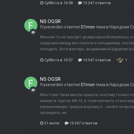
Суббота в 16:58
15 347 ответов
NS OGSR
fryseverden
ответил
D1mon
тема в
Народная С
Мне как-то не заходят дозвуковые боеприпасы, оч
задержка между выстрелом и попаданием, соотв
попадать. Хотя винтарь, выдаваемый Шурупом (кот
Суббота в 10:57
15 347 ответов
1
NS OGSR
fryseverden
ответил
D1mon
тема в
Народная С
Мне тоже такая мысль пришла, поэтому только чт
жахнул в труп из АА-12, и тоже запчасть стала не
изрешеченную тушку в воронку и... ничего не выл
проверить, не...
31 июля
15 347 ответов