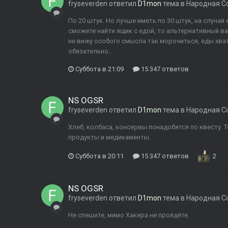
fryseverden
ответил
D1mon
тема в
Народная С
По 20 штук. Но лучше иметь по 30 штук, на случай
сможете найти ящик с едой, то альтернативный ва
не вижу особого смысла так морочиться, еды хват
обязательно...
Суббота в 21:09
15 347 ответов
NS OGSR
fryseverden
ответил
D1mon
тема в
Народная С
Хлеб, колбаса, консервы понадобятся по квесту. 
продукты и медикаменты.
Суббота в 20:11
15 347 ответов
2
NS OGSR
fryseverden
ответил
D1mon
тема в
Народная С
Не спешите, мимо Хакера не пройдёте.