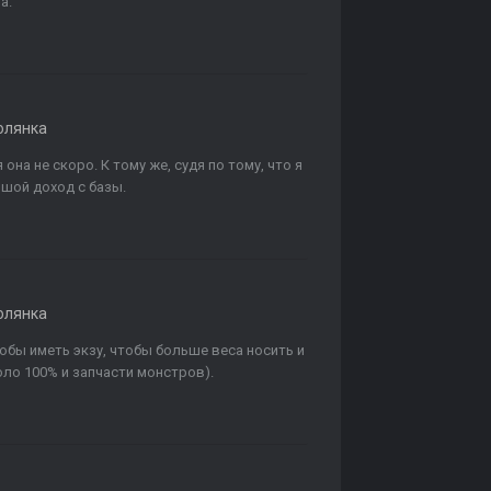
а.
олянка
она не скоро. К тому же, судя по тому, что я
ьшой доход с базы.
олянка
тобы иметь экзу, чтобы больше веса носить и
оло 100% и запчасти монстров).