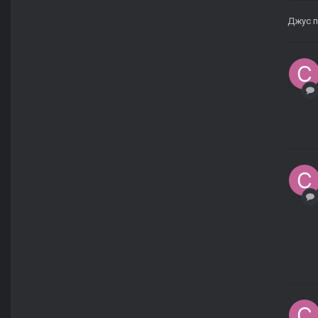
Джус
п