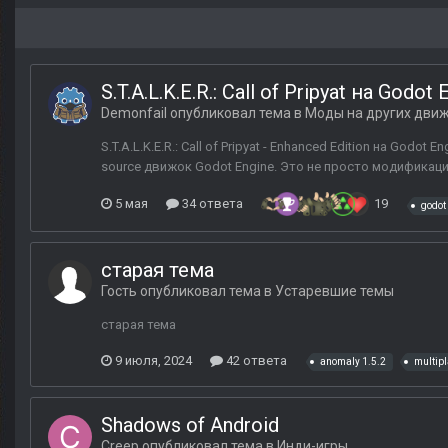
S.T.A.L.K.E.R.: Call of Pripyat на Godot 
Demonfail
опубликовал тема в
Моды на других дви
S.T.A.L.K.E.R.: Call of Pripyat - Enhanced Edition на Go
source движок Godot Engine. Это не просто модификация
5 мая
34 ответа
19
godot
старая тема
Гость опубликовал тема в
Устаревшие темы
старая тема
9 июля, 2024
42 ответа
anomaly 1.5.2
multipl
Shadows of Android
Creep
опубликовал тема в
Инди-игры