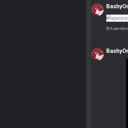
BashyO
8 декабря
BashyO