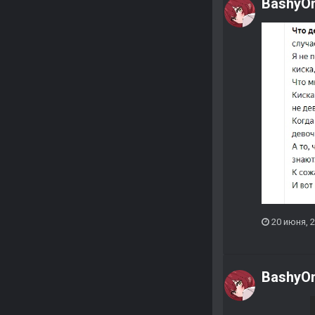
BashyO
20 июня, 
BashyO