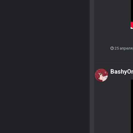
25 апреля
BashyO