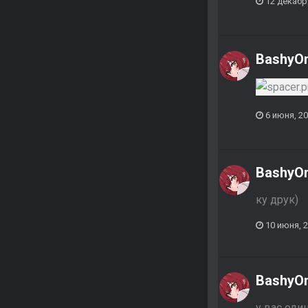
12 декабр
BashyO
6 июня, 2
BashyO
ку друк)
10 июня, 
BashyO
у вас оди