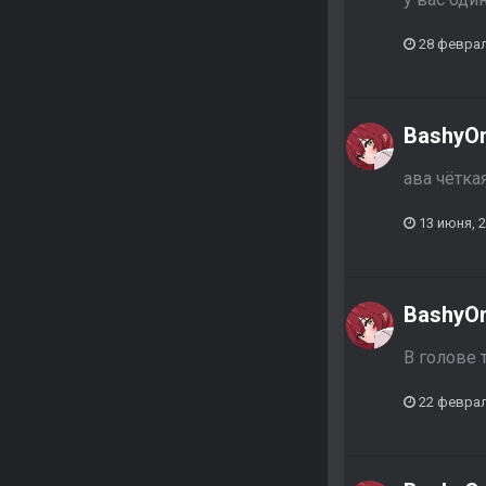
28 февра
BashyO
ава чётка
13 июня, 
BashyO
В голове 
22 феврал