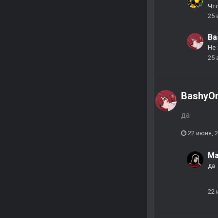
Чт
25 
Ba
Не 
25 
BashyO
да
22 июня, 
Ma
да
22 