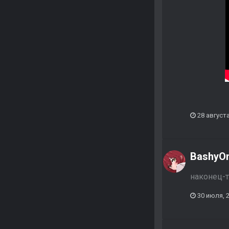
28 августа
BashyO
наконец-т
30 июля, 