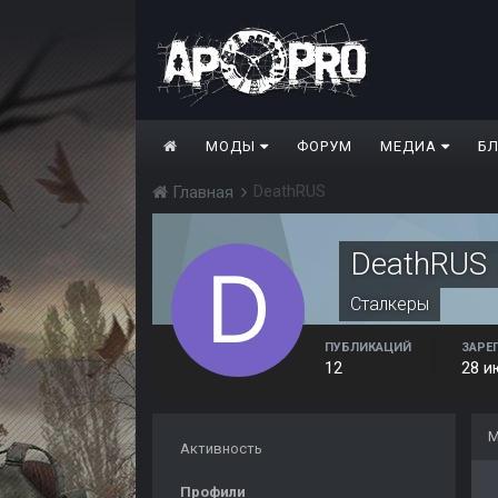
МОДЫ
ФОРУМ
МЕДИА
Б
DeathRUS
Главная
DeathRUS
Сталкеры
ПУБЛИКАЦИЙ
ЗАРЕ
12
28 и
М
Активность
Профили