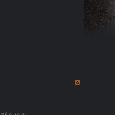
on ©, 2009-2026 |