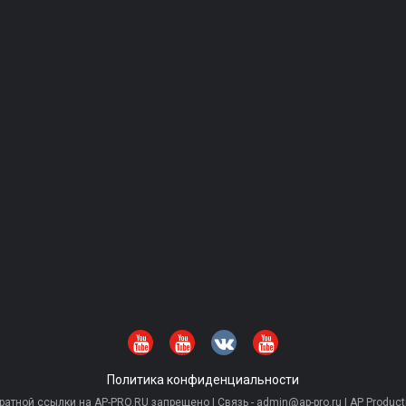
Политика конфиденциальности
тной ссылки на AP-PRO.RU запрещено | Связь - admin@ap-pro.ru | AP Producti