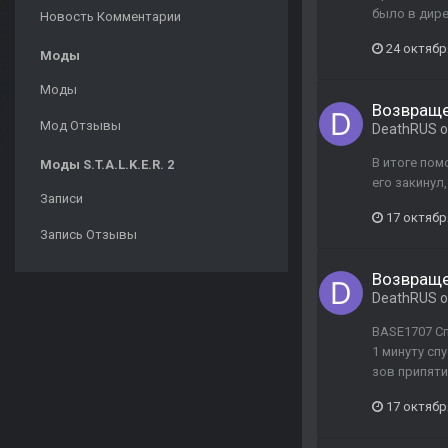
было в дире
Новость Комментарии
24 октябр
Моды
Моды
Возвраще
Мод Отзывы
DeathRUS
о
В итоге пом
Моды S.T.A.L.K.E.R. 2
его закинул
Записи
17 октябр
Запись Отзывы
Возвраще
DeathRUS
о
BASE1707 Сп
1 минуту спу
зов припяти
17 октябр