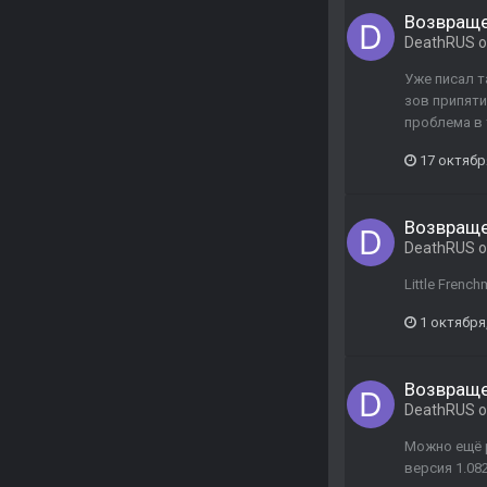
Возвраще
DeathRUS
о
Уже писал т
зов припяти,
проблема в 
17 октябр
Возвраще
DeathRUS
о
Little Fren
1 октября
Возвраще
DeathRUS
о
Можно ещё р
версия 1.08