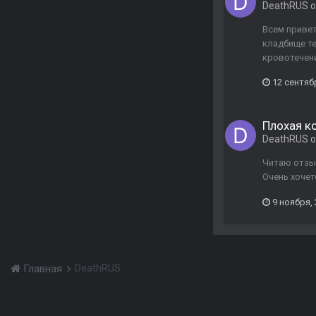
DeathRUS
о
Всем привет
кладбище те
кровотечени
12 сентяб
Плохая к
DeathRUS
о
Читаю отзыв
Очень хочет
9 ноября,
DeathRUS
Главная