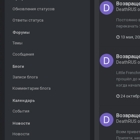
Возвраще
Обновления статусов
DeathRUS
о
Постоянно в
Ответы статуса
перекачать 
Форумы
13 мая, 20
Темы
Сообщения
Возвраще
DeathRUS
о
Блоги
Little Frenc
Записи блога
прошёл до к
когда начал
Комментарии блога
24 октябр
Календарь
События
Возвраще
DeathRUS
о
Новости
Всем привет
Новости
Припяти, не