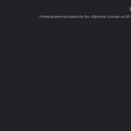
Копирование материалов без обратной ссылки на AP-PR