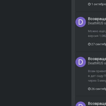
1 октября
Возвраще
DeathRUS
о
Можно ещё р
версия 1.08
27 сентяб
Возвраще
DeathRUS
о
Всем привет
в дет саду 
через 5 мин
26 сентяб
Возвраще