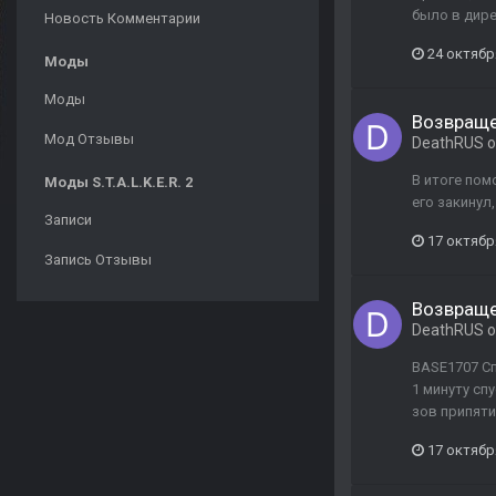
было в дире
Новость Комментарии
24 октябр
Моды
Моды
Возвраще
Мод Отзывы
DeathRUS
о
В итоге пом
Моды S.T.A.L.K.E.R. 2
его закинул
Записи
17 октябр
Запись Отзывы
Возвраще
DeathRUS
о
BASE1707 Сп
1 минуту спу
зов припяти
17 октябр