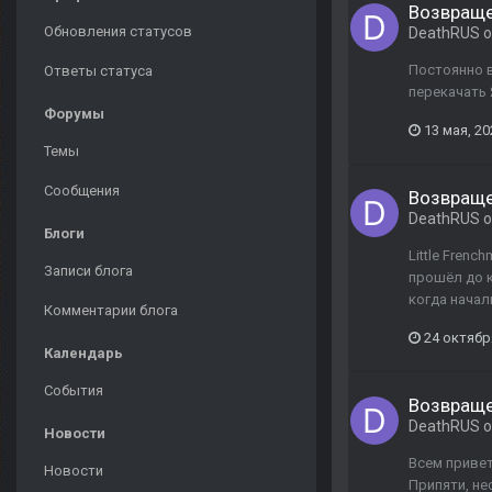
Возвраще
Обновления статусов
DeathRUS
о
Постоянно в
Ответы статуса
перекачать 
Форумы
13 мая, 20
Темы
Сообщения
Возвраще
DeathRUS
о
Блоги
Little Frenc
Записи блога
прошёл до к
когда начал
Комментарии блога
24 октябр
Календарь
События
Возвраще
DeathRUS
о
Новости
Всем привет
Новости
Припяти, не