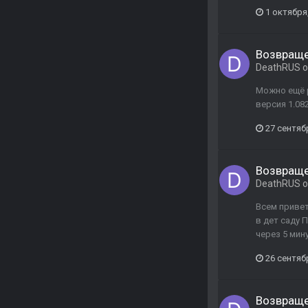
1 октября
Возвраще
DeathRUS
о
Можно ещё р
версия 1.08
27 сентяб
Возвраще
DeathRUS
о
Всем привет
в дет саду 
через 5 мин
26 сентяб
Возвраще