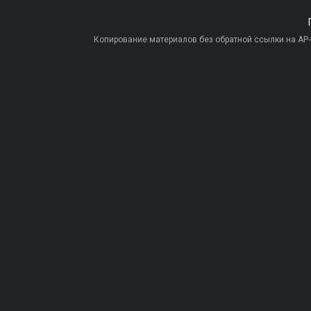
Копирование материалов без обратной ссылки на AP-PR