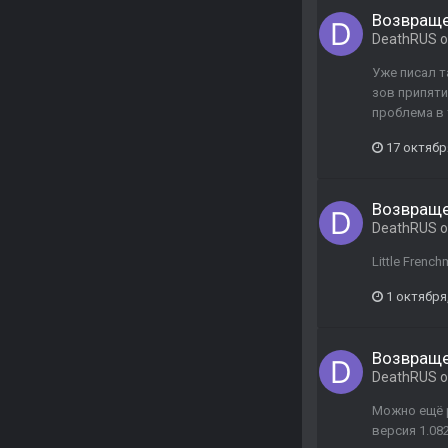
Возвраще
DeathRUS
о
Уже писал т
зов припяти,
проблема в 
17 октябр
Возвраще
DeathRUS
о
Little Fren
1 октября
Возвраще
DeathRUS
о
Можно ещё р
версия 1.08