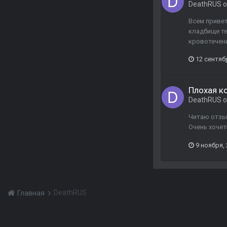
DeathRUS
о
Всем привет
кладбище те
кровотечени
12 сентяб
Плохая к
DeathRUS
о
Читаю отзыв
Очень хочет
9 ноября,
DeathRUS
Главная