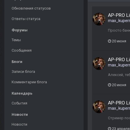
Обновления статусов
AP-PRO L
Ответы статуса
max_kuper
Форумы
Просто бан
Темы
20 июня
Сообщения
AP-PRO L
Блоги
max_kuper
Записи блога
Алексей, те
Комментарии блога
20 июня
Календарь
AP-PRO L
События
max_kuper
Новости
Стример пос
Новости
23 апреля