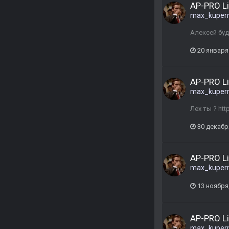
AP-PRO L
max_kuper
Алексей буд
20 января
AP-PRO L
max_kuper
Лех ты ? ht
30 декабр
AP-PRO L
max_kuper
13 ноября
AP-PRO L
max_kuper