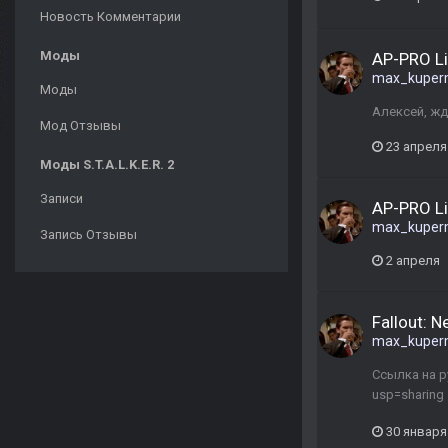
Новость Комментарии
Моды
AP-PRO L
max_kuper
Моды
Алексей, жд
Мод Отзывы
23 апреля
Моды S.T.A.L.K.E.R. 2
Записи
AP-PRO L
max_kuper
Запись Отзывы
2 апреля
Fallout: 
max_kuper
Ссылка на р
usp=sharing
30 января