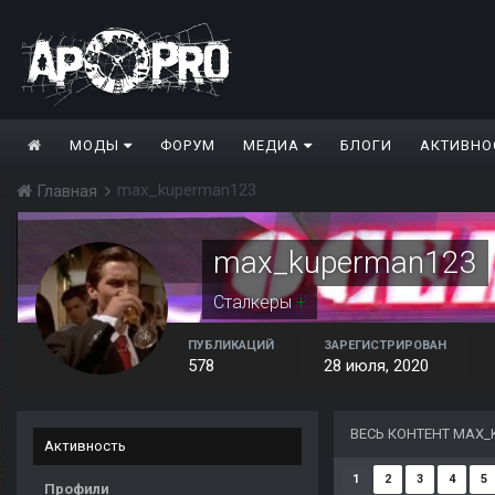
МОДЫ
ФОРУМ
МЕДИА
БЛОГИ
АКТИВНО
max_kuperman123
Главная
max_kuperman123
Сталкеры
+
ПУБЛИКАЦИЙ
ЗАРЕГИСТРИРОВАН
578
28 июля, 2020
ВЕСЬ КОНТЕНТ MAX
Активность
1
2
3
4
5
Профили