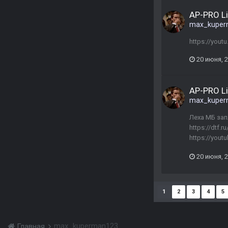
AP-PRO L
max_kuper
https://you
20 июня, 
AP-PRO L
max_kuper
Леха МБ зап
https://dtf.
https://you
20 июня, 
1
2
3
4
5
max_kuperman123
Главная