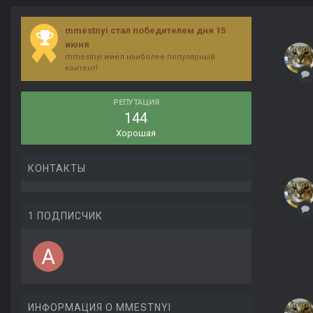
mmestnyi стал победителем дня 15
июня
mmestnyi имел наиболее популярный
контент!
РЕПУТАЦИЯ
144
Хорошая
КОНТАКТЫ
1 ПОДПИСЧИК
ИНФОРМАЦИЯ О MMESTNYI