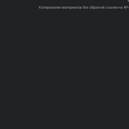
Копирование материалов без обратной ссылки на AP-PR