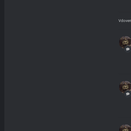
Vdove