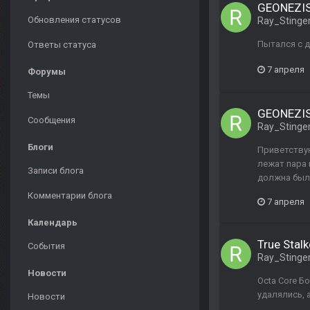
GEONEZIS 
Обновления статусов
Ray_Stinge
Пытался с д
Ответы статуса
7 апреля
Форумы
Темы
GEONEZIS 
Сообщения
Ray_Stinge
Блоги
Приветствую
лежат пара 
Записи блога
должна была
Комментарии блога
7 апреля
Календарь
True Stalk
События
Ray_Stinge
Новости
Octa Core Б
удалялись, 
Новости