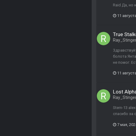
Raid Да, но
11 августа
True Stalk
Ray_Stinge
Здравствуйт
болота Янта
не помог. Е
11 августа
Lost Alph
Ray_Stinge
Stern-13 al
спасибо за 
7 мая, 202