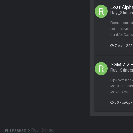
Lost Alph
Ray_Stinge
Всем привет
вот такую оши
trunk\xrCore\
7 мая, 202
SGM 2.2 +
Ray_Stinge
Привет всем
метка показ
можно сдел
30 ноября
Ray_Stinger
Главная