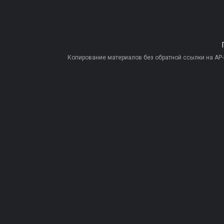
Копирование материалов без обратной ссылки на AP-PR