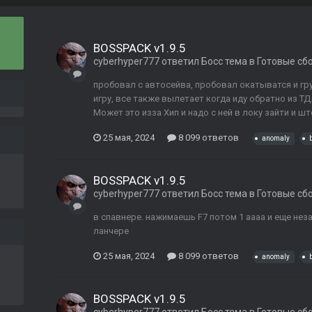
BOSSPACK v1.9.5
cyberhyper777
ответил
Босс
тема в
Готовые сб
пробовал с автосейва, пробовал окатыватся и гру
игру, все также вылетает когда иду обратно из ТД
Может это изза Хип и надо с ней в локу зайти и ш
25 мая, 2024
8 099 ответов
anomaly
BOSSPACK v1.9.5
cyberhyper777
ответил
Босс
тема в
Готовые сб
в спавнере. нажимаешь F7 потом 1 аааа и еще не
ланчере
25 мая, 2024
8 099 ответов
anomaly
BOSSPACK v1.9.5