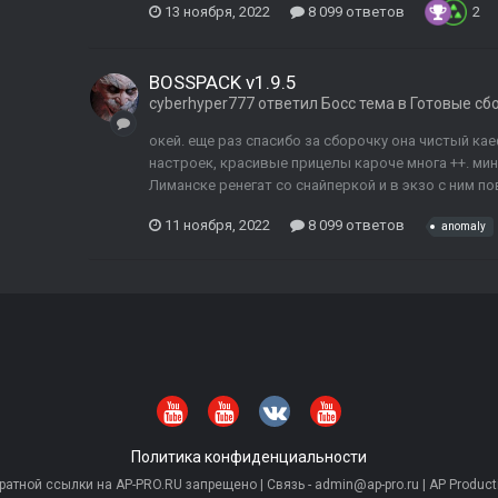
13 ноября, 2022
8 099 ответов
2
BOSSPACK v1.9.5
cyberhyper777
ответил
Босс
тема в
Готовые сб
окей. еще раз спасибо за сборочку она чистый ка
настроек, красивые прицелы кароче многа ++. мин
Лиманске ренегат со снайперкой и в экзо с ним по
11 ноября, 2022
8 099 ответов
anomaly
Политика конфиденциальности
тной ссылки на AP-PRO.RU запрещено | Связь - admin@ap-pro.ru | AP Producti