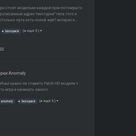
нере стоят модельки каждой пухи потомушто
рописанный адрес текстурки"типа того и
только лута хоть попой жуй? интерес к...
(и ещё 5 )
bosspack
022
орки Anomaly
erhaul нужно ли ставить Patch HD модели +
ть игру и начинать заного
(и ещё 5 )
anomaly
bosspack