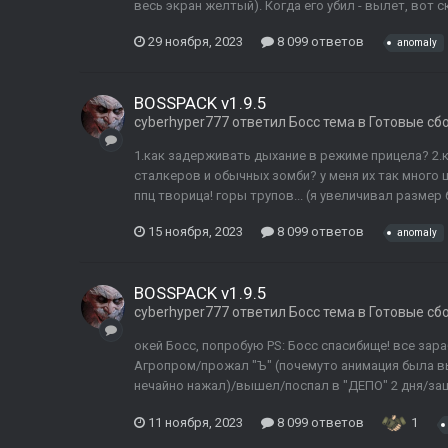
весь экран желтый). Когда его убил - вылет, вот ск
29 ноября, 2023
8 099 ответов
anomaly
BOSSPACK v1.9.5
cyberhyper777
ответил
Босс
тема в
Готовые сб
1.как задерживать дыхание в режиме прицела? 2
сталкеров и обычных зомби? у меня их так много 
ппц творица! горы трупов... (я увеличивал размер б
15 ноября, 2023
8 099 ответов
anomaly
BOSSPACK v1.9.5
cyberhyper777
ответил
Босс
тема в
Готовые сб
окей Босс, попробую PS: Босс спасибище! все зара
Агропром/прожал "Ъ" (почемуто анимация была в
нечайно нажал)/вышел/поспал в "ДЕПО" 2 дня/заш
11 ноября, 2023
8 099 ответов
1