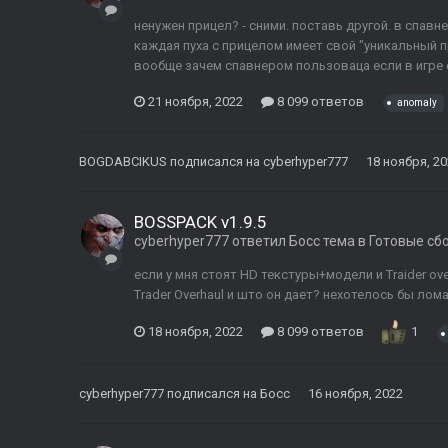
ненужен прицел? - сними. поставь другой. в спав
каждая пуха с прицелом имеет свой "уникальный п
вообще зачем спавнером пользоваца если в игре с
21 ноября, 2022
8 099 ответов
anomaly
BOGDABCIKUS
подписался на
cyberhyper777
18 ноября, 2
BOSSPACK v1.9.5
cyberhyper777
ответил
Босс
тема в
Готовые сб
если у мня стоят HD текстуры+модели и Traider ov
Trader Overhaul и што он дает? нехотелось бы лома
18 ноября, 2022
8 099 ответов
1
cyberhyper777
подписался на
Босс
16 ноября, 2022