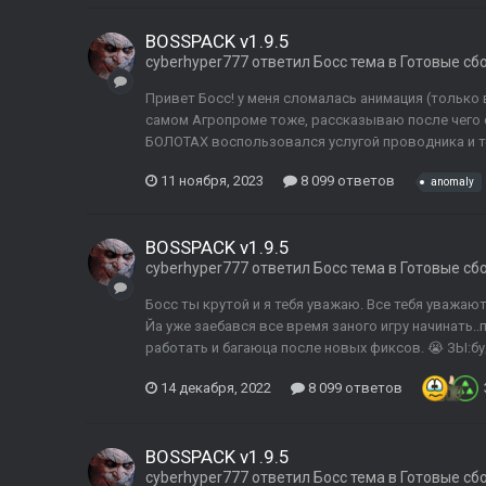
BOSSPACK v1.9.5
cyberhyper777
ответил
Босс
тема в
Готовые сб
Привет Босс! у меня сломалась анимация (только 
самом Агропроме тоже, рассказываю после чего с
БОЛОТАХ воспользовался услугой проводника и те
11 ноября, 2023
8 099 ответов
anomaly
BOSSPACK v1.9.5
cyberhyper777
ответил
Босс
тема в
Готовые сб
Босс ты крутой и я тебя уважаю. Все тебя уважаю
Йа уже заебався все время заного игру начинать
работать и багаюца после новых фиксов. 😭 ЗЫ:буду
14 декабря, 2022
8 099 ответов
BOSSPACK v1.9.5
cyberhyper777
ответил
Босс
тема в
Готовые сб