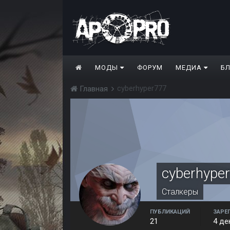
МОДЫ
ФОРУМ
МЕДИА
Б
cyberhyper777
Главная
cyberhype
Сталкеры
ПУБЛИКАЦИЙ
ЗАРЕ
21
4 де