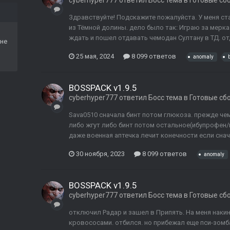
cyberhyper777
ответил
Босс
тема в
Готовые сб
Здравствуйте! Подскажите пожалуйста. У меня ст
из Тёмной долины. дело было так: Играю за мерка
ждать и пошел отдавать чемодан Султану в ТД. отд
не
25 мая, 2024
8 099 ответов
anomaly
BOSSPACK v1.9.5
cyberhyper777
ответил
Босс
тема в
Готовые сб
Sava0510 сначала бинт потом глюкоза. прежде че
либо жгут либо бинт потом остальное(ибупрофен/
даже военная аптечка лечит конечности если сна
30 ноября, 2023
8 099 ответов
anomaly
BOSSPACK v1.9.5
cyberhyper777
ответил
Босс
тема в
Готовые сб
отключил Радар и зашел в Припять. На меня наки
кровососами. отбился. но прибежал еще пси-зом