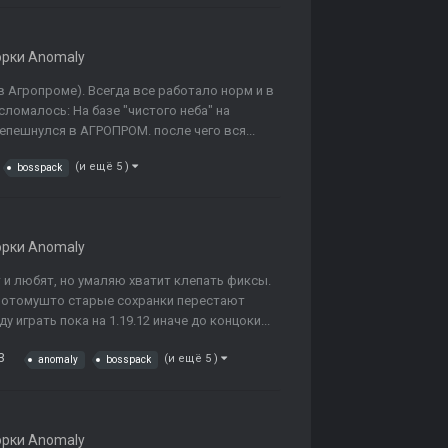
орки Anomaly
в Агропроме). Всегда все работало норм и в
ломалось: На базе "чистого неба" на
пешнулся в АГРОПРОМ. после чего вся...
(и ещё 5 )
bosspack
орки Anomaly
т и любят, но умаляю хватит клепать фиксы.
..потомушто старые сохранки перестают
 играть пока на 1.19.12 иначе до концоки...
3
(и ещё 5 )
anomaly
bosspack
орки Anomaly