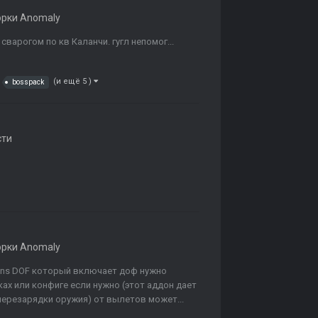
орки Anomaly
сварогом по кв Каланчи. гугл непомог...
(и ещё 5 )
bosspack
сти
орки Anomaly
pons DOF который включает доф нужно
ах или конфиге если нужно (этот аддон дает
ерезарядки оружия) от вылетов может...