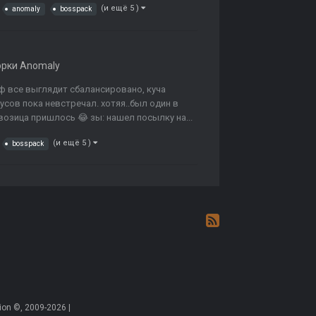
(и ещё 5 )
anomaly
bosspack
орки Anomaly
еф все выглядит сбалансировано, куча
усов пока невстречал. хотяя..был один в
возица пришлось 😂 зы: нашел посылку на...
(и ещё 5 )
bosspack
on ©, 2009-2026 |