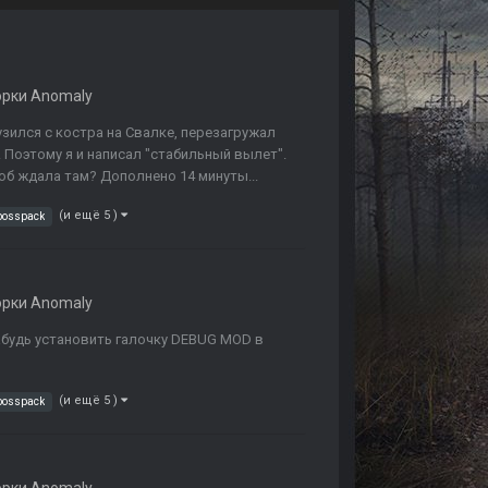
орки Anomaly
зился с костра на Свалке, перезагружал
. Поэтому я и написал "стабильный вылет".
тоб ждала там? Дополнено 14 минуты...
(и ещё 5 )
bosspack
орки Anomaly
забудь установить галочку DEBUG MOD в
(и ещё 5 )
bosspack