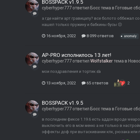
BOSSPACK v1.9.5
cyberhyper777
ответил
Босс
тема в
Готовые сб
а где найти арт гравицапу? все болото оббежал со 
нашел только пружину и бабкины бусы 😔
16 ноября, 2022
8 099 ответов
anomaly
AP-PRO исполнилось 13 лет!
cyberhyper777
ответил
Wolfstalker
тема в
Ново
мои поздравления и тортик 🍰
13 ноября, 2022
65 ответов
2
BOSSPACK v1.9.5
cyberhyper777
ответил
Босс
тема в
Готовые сб
в последнем фиксе 1.19.6 есть аддон вроде wea
выключить его в мсм меню а не только в настройк
эффекты доф при вытаскивании кпк, рюзака или п