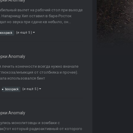
орки Anomaly
абильный вылет на рабочий стол при выходе
. Напарницу Хип оставил в баре-Росток
ал но звука при сдаче кв небыло, он...
(и ещё 5 )
bosspack
орки Anomaly
м лечить конечности всегда нужно вначале
глюкоза/инъекция от столбняка и прочее).
чала использовался бинт
(и ещё 5 )
bosspack
орки Anomaly
нулись монолитовцы и зомбаки с
бак(тот который радиоактивный от которого