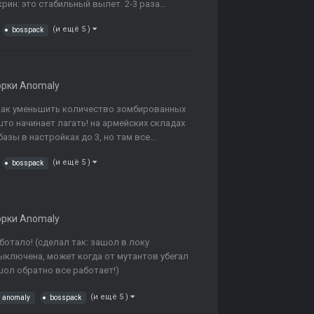
рин: это стабильный вылет. 2-3 раза...
(и ещё 5 )
bosspack
орки Anomaly
.как уменьшить количество зомбированных
што начинает лагать! на армейских складах
азы в настройках до 3, но там все...
(и ещё 5 )
bosspack
орки Anomaly
ботало! (сделал так: зашол в локу
ыключена, может когда от мутантов убегал
ол обратно все работает!)
(и ещё 5 )
anomaly
bosspack