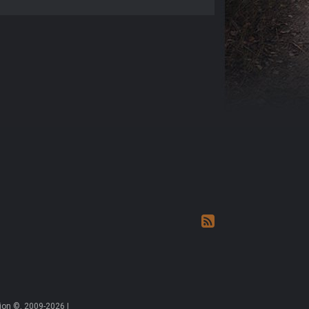
on ©, 2009-2026 |