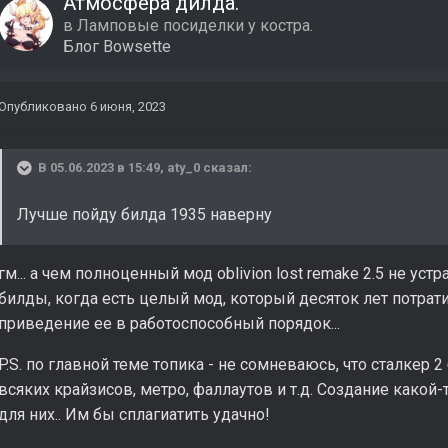
Атмосфера дилда.
в
Ламповые посиделки у костра.
Блог
Bowsette
Опубликовано
6 июня, 2023
В 05.06.2023 в 15:49,
aty_0
сказал:
Лучше пойду билда 1935 наверну
гм... а чем полноценный мод oblivion lost remake 2.5 не уст
билды, когда есть целый мод, который десяток лет потрат
приведение ее в работоспособный порядок...
P.S. по главной теме топика - не сомневаюсь, что сталкер
всяких крайзисов, метро, фаллаутов и т.д. Создание како
для них.. Им бы сплагиатить удачно!