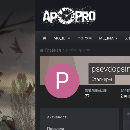
МОДЫ
ФОРУМ
МЕДИА
Б
psevdopsina
Главная
psevdopsi
Сталкеры
ПУБЛИКАЦИЙ
ЗАРЕ
77
2 ян
К
Активность
Профили