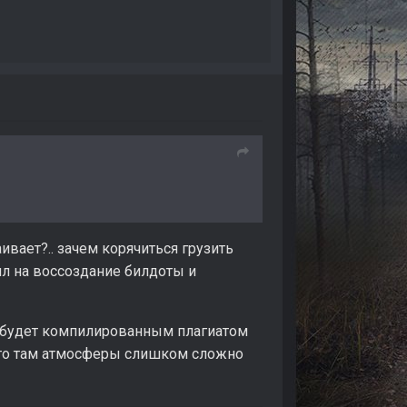
раивает?.. зачем корячиться грузить
ил на воссоздание билдоты и
 2 будет компилированным плагиатом
й-то там атмосферы слишком сложно