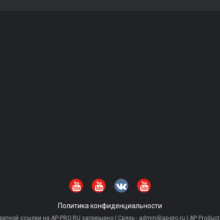
Политика конфиденциальности
тной ссылки на AP-PRO.RU запрещено | Связь - admin@ap-pro.ru | AP Producti