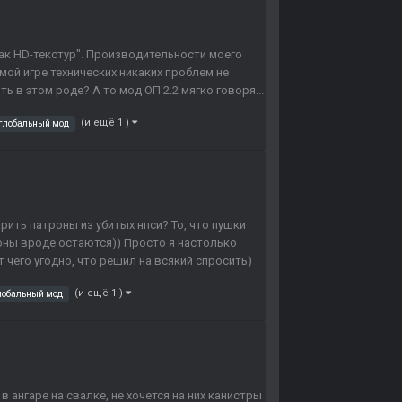
пак HD-текстур". Производительности моего
мой игре технических никаких проблем не
ь в этом роде? А то мод ОП 2.2 мягко говоря...
(и ещё 1 )
глобальный мод
ить патроны из убитых нпси? То, что пушки
троны вроде остаются)) Просто я настолько
чего угодно, что решил на всякий спросить)
(и ещё 1 )
лобальный мод
в ангаре на свалке, не хочется на них канистры