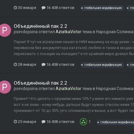
30 января
16 408 ответов
глобальная модификация
гл
Объединённый пак 2.2
psevdopsina
ответил
AziatkaVictor
тема в
Народная Солянка
Парни! Я тут на аграпроме нашел в НИИ машинку на ходу уазик - 
перевесом без аккумулятора кататься) люблю я тачки в модах н
переезжать с локации на локацию? я по крайней мере доехал бы 
28 января
16 408 ответов
глобальная модификация
гл
Объединённый пак 2.2
psevdopsina
ответил
AziatkaVictor
тема в
Народная Солянка
Привет! Что делать с оружием ниже 10%? у меня его немало уже
вот я не знаю - кому-нибудь дальше будут нужны стволы ниже 10
принимают от 10 до 50% (это сломанные) и выше, а вот будет ли
25 января
16 408 ответов
1
глобальная модифика