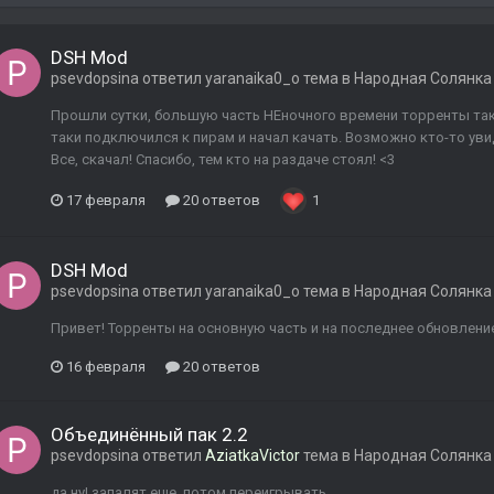
DSH Mod
psevdopsina
ответил
yaranaika0_o
тема в
Народная Солянка
Прошли сутки, большую часть НЕночного времени торренты так 
таки подключился к пирам и начал качать. Возможно кто-то уви
Все, скачал! Спасибо, тем кто на раздаче стоял! <3
17 февраля
20 ответов
1
DSH Mod
psevdopsina
ответил
yaranaika0_o
тема в
Народная Солянка
Привет! Торренты на основную часть и на последнее обновление
16 февраля
20 ответов
Объединённый пак 2.2
psevdopsina
ответил
AziatkaVictor
тема в
Народная Солянка
да ну! запалят еще, потом переигрывать