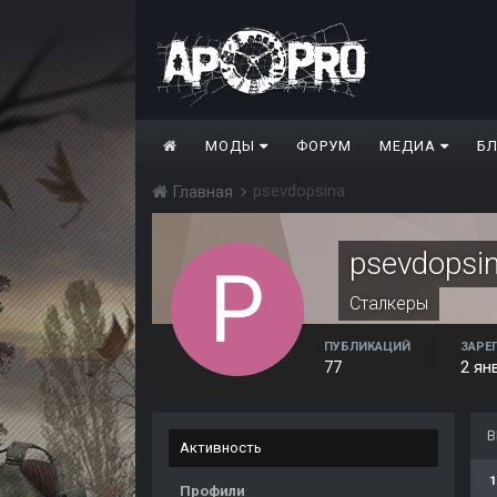
МОДЫ
ФОРУМ
МЕДИА
Б
psevdopsina
Главная
psevdopsi
Сталкеры
ПУБЛИКАЦИЙ
ЗАРЕ
77
2 ян
В
Активность
1
Профили