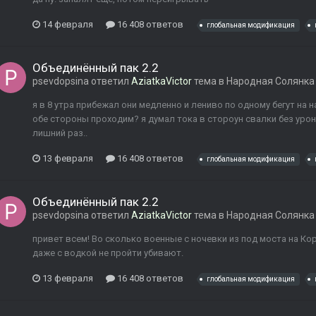
14 февраля
16 408 ответов
глобальная модификация
Объединённый пак 2.2
psevdopsina
ответил
AziatkaVictor
тема в
Народная Солянка
я в 8 утра прибежал они медленно и лениво по одному бегут на н
обе стороны проходим? я думал тока в стороун свалки без урон
лишний раз..
13 февраля
16 408 ответов
глобальная модификация
Объединённый пак 2.2
psevdopsina
ответил
AziatkaVictor
тема в
Народная Солянка
привет всем! Во сколько военные с ночевки из под моста на Ко
даже с водкой не пройти убивают.
13 февраля
16 408 ответов
глобальная модификация