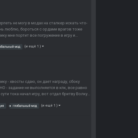
рпеть не могу в модах на сталкер искать что-
ень люблю, бороться с ордами врагов тоже
ку мне портит все погружение в игру и...
(и ещё 1 )
обальный мод
ику - хвосты сдаю, он дает награду, сбоку
О - задание не выполняется в кпк, все равно
сути тока начал игру, вот отдал бритву Волку...
(и ещё 1 )
ция
глобальный мод