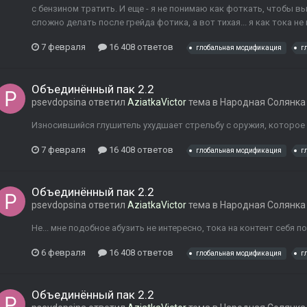
с бензином тратить. И еще - я не понимаю как фоткать, чтобы в
сложно делать после грейда фотика, а вот тихая... я как тока не
7 февраля
16 408 ответов
глобальная модификация
г
Объединённый пак 2.2
psevdopsina
ответил
AziatkaVictor
тема в
Народная Солянка
Износившийся глушитель ухудшает стрельбу с оружия, которое
7 февраля
16 408 ответов
глобальная модификация
г
Объединённый пак 2.2
psevdopsina
ответил
AziatkaVictor
тема в
Народная Солянка
Не... мне подобное абузить не интересно, тока на контент себ
6 февраля
16 408 ответов
глобальная модификация
г
Объединённый пак 2.2