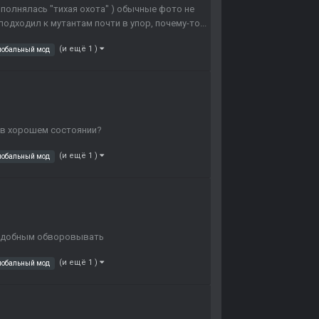
ыполнялась "тихая охота" ) обычные фото не
 подходил к мутантам почти в упор, почему-то...
(и ещё 1 )
лобальный мод
 в хорошем состоянии?
(и ещё 1 )
лобальный мод
я подобным обворовывать
(и ещё 1 )
лобальный мод