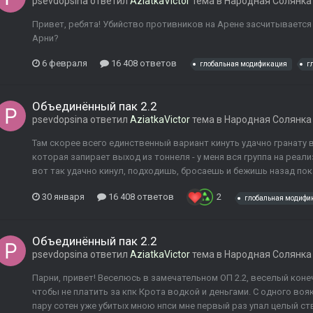
psevdopsina
ответил
AziatkaVictor
тема в
Народная Солянка
Привет, ребята! Убийство противников на Арене засчитывается 
Арни?
6 февраля
16 408 ответов
глобальная модификация
г
Объединённый пак 2.2
psevdopsina
ответил
AziatkaVictor
тема в
Народная Солянка
Там скорее всего единственный вариант кинуть удачно гранату 
которая запирает выход из тоннеля - у меня вся группа на реали
вот так удачно кинул, подходишь, бросаешь и бежишь назад пока 
30 января
16 408 ответов
2
глобальная модифи
Объединённый пак 2.2
psevdopsina
ответил
AziatkaVictor
тема в
Народная Солянка
Парни, привет! Веселюсь в замечательном ОП 2.2, веселый кон
чтобы не платить за кпк Крота водкой и деньгами. С одного вояк
пару сотен уже убитых мною нпси мне первый раз упал целый ство