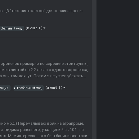
в ЦЗ "тест пистолетов" для хозяина арены
(и ещё 1 )
лобальный мод
вороненок примерно по середине этой группы,
зме в чистой оп 2.2 легла с одного вороненка,
они там дохнут. Потом я не успел убежать...
(и ещё 1 )
кация
глобальный мод
ечно мод!) Перемалываю вояк на аграпроме,
и, видимо раненного, упал целый ак 104 - на
л. Мне интересно - это был баг или все-таки...