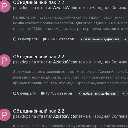
Объединённый пак 2.2
psevdopsina
ответил
AziatkaVictor
тема в
Народная Солянка
Парни, на сей чудесный мод хочу накатить аддон "Графический 
компа хватает с большим запасом для этого аддона. У меня в са
возникнет?) Мало ли там движок игры перегрузиться или что-нит
11 февраля
16 408 ответов
глобальная модификация
Объединённый пак 2.2
psevdopsina
ответил
AziatkaVictor
тема в
Народная Солянка
Задам наверное странный вопрос - можно же с Арены Арни хабар
исчезают, если подбирать, и это логично - я уже заметил, а па
приучен горьким опытом, что моды сралкера умеют ломаться от 
8 февраля
16 408 ответов
глобальная модификация
г
Объединённый пак 2.2
psevdopsina
ответил
AziatkaVictor
тема в
Народная Солянка
Как часто бывает час ужаса? а то у меня два сралкера заказаны 