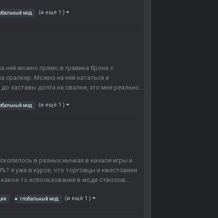
(и ещё 1 )
обальный мод
на ней можно прямо в гравике броне с
а сралкер. Можно на ней кататься и
до заставы долга на свалке, это мне реально...
(и ещё 1 )
обальный мод
 скопилось в разных нычках в начале игры и
%? я уже в курсе, что торговцы и квестовики
 какое-то использование в моде стволов...
(и ещё 1 )
ция
глобальный мод