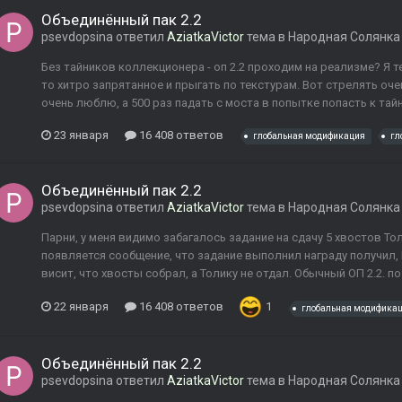
Объединённый пак 2.2
psevdopsina
ответил
AziatkaVictor
тема в
Народная Солянка
Без тайников коллекционера - оп 2.2 проходим на реализме? Я те
то хитро запрятанное и прыгать по текстурам. Вот стрелять оч
очень люблю, а 500 раз падать с моста в попытке попасть к тайни
23 января
16 408 ответов
глобальная модификация
гл
Объединённый пак 2.2
psevdopsina
ответил
AziatkaVictor
тема в
Народная Солянка
Парни, у меня видимо забагалось задание на сдачу 5 хвостов Тол
появляется сообщение, что задание выполнил награду получил, Н
висит, что хвосты собрал, а Толику не отдал. Обычный ОП 2.2. по 
22 января
16 408 ответов
1
глобальная модифика
Объединённый пак 2.2
psevdopsina
ответил
AziatkaVictor
тема в
Народная Солянка