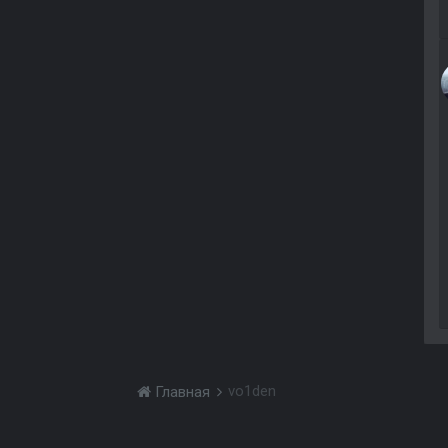
vo1den
Главная