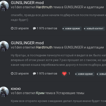
GUNSLINGER mod
vo1den
ответил
Hardtmuth
тема в
GUNSLINGER и адаптации
спасибо, правда все доки начали подбираться после получения к
надо будет)
23 апреля
1 975 ответов
новое оружие
новый контент
GUNSLINGER mod
vo1den
ответил
Hardtmuth
тема в
GUNSLINGER и адаптации
Ну братцы, в последнем пачноуте который я видел в вк было н
впервые об этом узнал хотя уже 7 раз прошел зп с гансом, но щ
какая черная кошка перебежала мне дорогу я после подбора док
23 апреля
1 975 ответов
1
новое оружие
новый
ююю
vo1den
ответил
Крим
тема в
Устаревшие темы
Крим все сгорело кроме ожидание делал лучше иначе будет тож