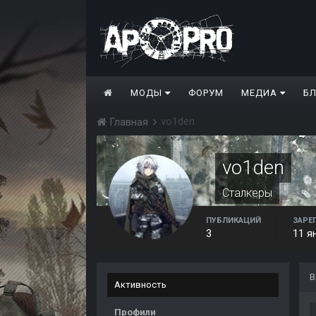
МОДЫ
ФОРУМ
МЕДИА
Б
vo1den
Главная
vo1den
Сталкеры
ПУБЛИКАЦИЙ
ЗАРЕ
3
11 я
В
Активность
Профили