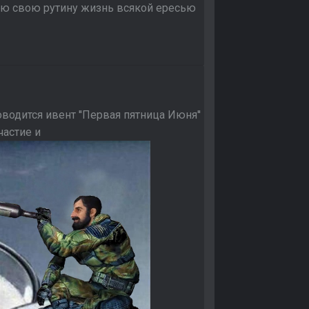
ляю свою рутину жизнь всякой ересью
одится ивент ''Первая пятница Июня''
частие и