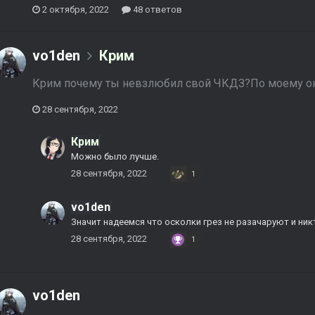
2 октября, 2022
48 ответов
vo1den
Крим
Крим почему ты невзлюбил свой ЧКДЗ?По моему он
28 сентября, 2022
Крим
Можно было лучше.
28 сентября, 2022
1
vo1den
Значит надеемся что осколки грез не разачаруют и ни
28 сентября, 2022
1
vo1den