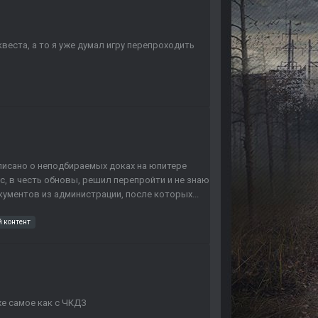
веста, а то я уже думал игру перепроходить
аписано о неподбираемых доках на юпитере
ас, в честь обновы, решил перепройти и не знаю
ументов из администрации, после которых...
 контент
е самое как с ЧКДЗ