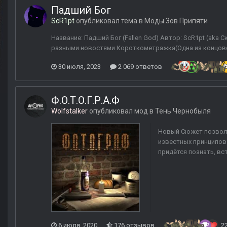
Падший Бог
ScR1pt
опубликовал тема в
Моды Зов Припяти
Название: Падший Бог (Fallen God) Автор: ScR1pt (aka 
разными новостями Короткометражка(Одна из концов
30 июля, 2023
2 069 ответов
Ф.О.Т.О.Г.Р.А.Ф
Wolfstalker
опубликовал мод в
Тень Чернобыля
Новый Сюжет позволит
известных принципов 
придётся познать, вс
6 июля, 2020
176 отзывов
2