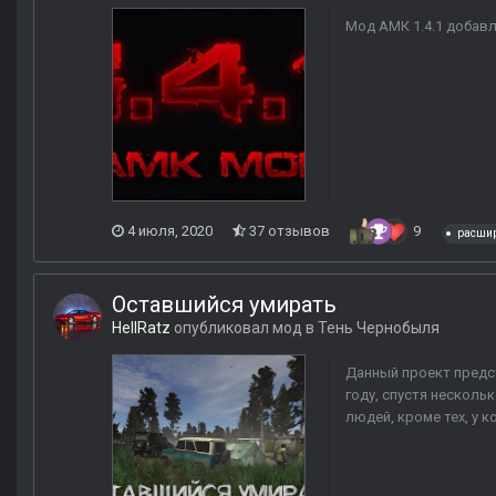
Мод АМК 1.4.1 добавл
4 июля, 2020
37 отзывов
9
расшир
Оставшийся умирать
HellRatz
опубликовал мод в
Тень Чернобыля
Данный проект предст
году, спустя нескол
людей, кроме тех, у к