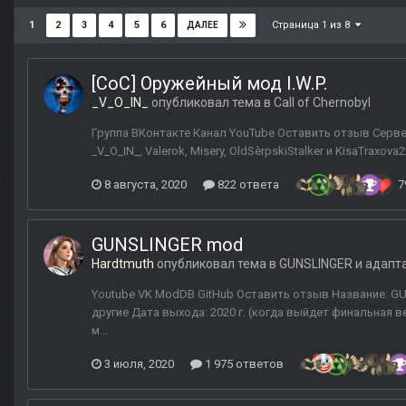
Страница 1 из 8
1
2
3
4
5
6
ДАЛЕЕ
[CoC] Оружейный мод I.W.P.
_V_O_IN_
опубликовал тема в
Call of Chernobyl
Группа ВКонтакте Канал YouTube Оставить отзыв Сервер
_V_O_IN_, Valerok, Misery, OldSèrpskiStalker и KisaTraxova
8 августа, 2020
822 ответа
7
GUNSLINGER mod
Hardtmuth
опубликовал тема в
GUNSLINGER и адапт
Youtube VK ModDB GitHub Оставить отзыв Название: GUNS
другие Дата выхода: 2020 г. (когда выйдет финальная 
м...
3 июля, 2020
1 975 ответов