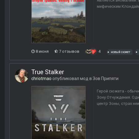
является аномалией. 
мифическим Клондайко
8 июня
7 отзывов
4
новый сюжет
True Stalker
chriotmao
опубликовал мод в
Зов Припяти
Герой сюжета - обыч
Зону Отчуждения. Одн
центр Зоны, страх неи