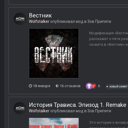
Вестник
Wolfstalker
опубликовал мод в
Зов Припяти
Модификация «Вестник
расскажет о пяти ра
сюжета в «Вестник» и
18 января
16 отзывов
6
новый сюжет
История Трависа. Эпизод 1. Remake
Wolfstalker
опубликовал мод в
Зов Припяти
Это история о возвра