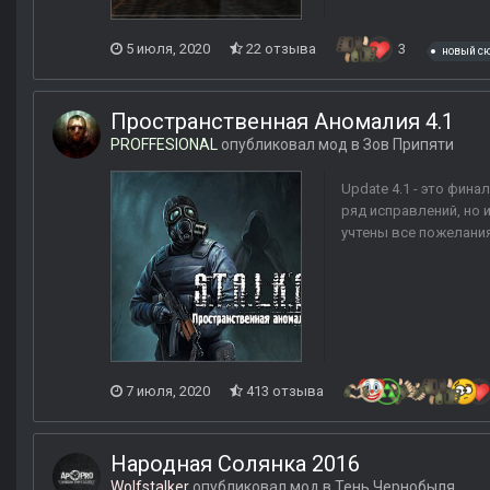
5 июля, 2020
22 отзыва
3
новый с
Пространственная Аномалия 4.1
PROFFESIONAL
опубликовал мод в
Зов Припяти
Update 4.1 - это фин
ряд исправлений, но 
учтены все пожелания
7 июля, 2020
413 отзыва
Народная Солянка 2016
Wolfstalker
опубликовал мод в
Тень Чернобыля