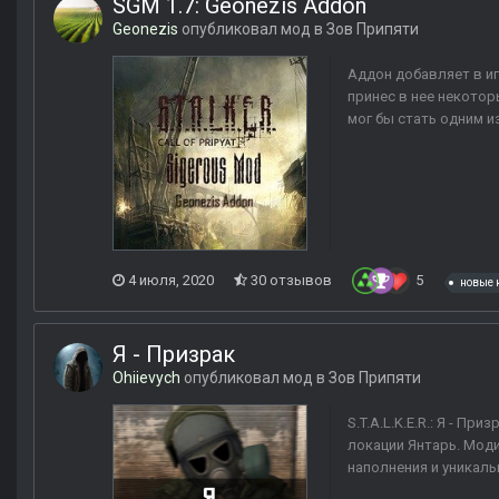
SGM 1.7: Geonezis Addon
Geonezis
опубликовал мод в
Зов Припяти
Аддон добавляет в иг
принес в нее некото
мог бы стать одним и
4 июля, 2020
30 отзывов
5
новые 
Я - Призрак
Ohiievych
опубликовал мод в
Зов Припяти
S.T.A.L.K.E.R.: Я - 
локации Янтарь. Моди
наполнения и уникаль