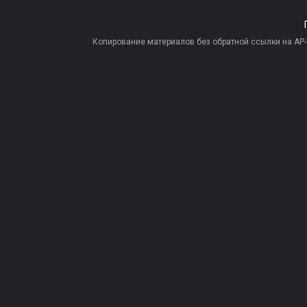
Копирование материалов без обратной ссылки на AP-PR