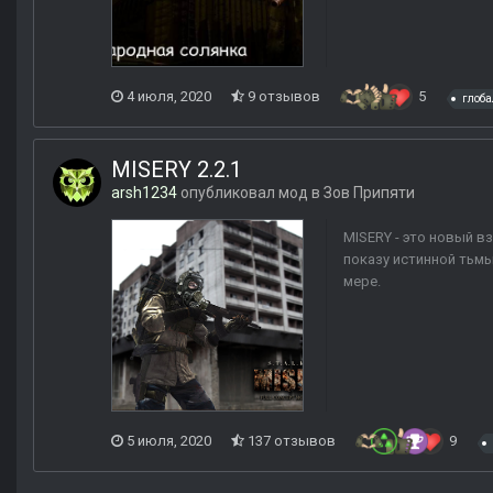
4 июля, 2020
9 отзывов
5
глоб
MISERY 2.2.1
arsh1234
опубликовал мод в
Зов Припяти
MISERY - это новый в
показу истинной тьмы
мере.
5 июля, 2020
137 отзывов
9