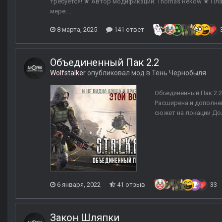
требуется! ★ Автор модификации: Thomas Rekow ★ Пла
мере:...
8 марта, 2025
141 ответ
Объединенный Пак 2.2
Wolfstalker
опубликовал мод в
Тень Чернобыля
Объединенный Пак 2.2
Расширена и дополне
сюжет на локации Дол
6 января, 2022
41 отзыв
33
Закон Шляпки