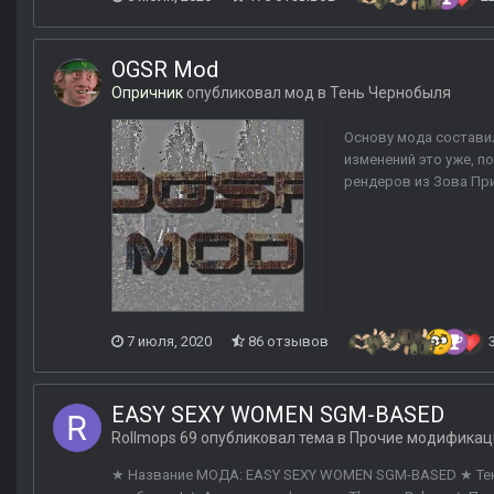
OGSR Mod
Опричник
опубликовал мод в
Тень Чернобыля
Основу мода составил
изменений это уже, п
рендеров из Зова При
7 июля, 2020
86 отзывов
EASY SEXY WOMEN SGM-BASED
Rollmops 69
опубликовал тема в
Прочие модификац
★ Название МОДА: EASY SEXY WOMEN SGM-BASED ★ Текущ