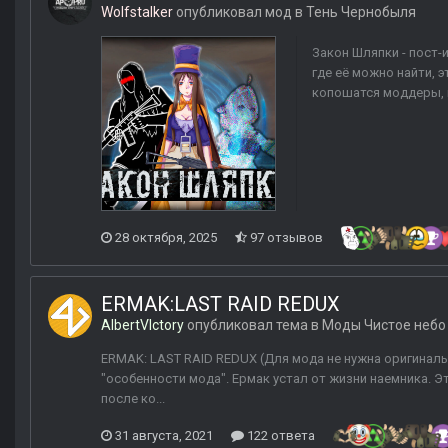
Wolfstalker
опубликовал мод в
Тень Чернобыля
Закон Шляпки - пост-
где её можно найти, 
копошатся моддеры, 
28 октября, 2025
97 отзывов
ERMAK:LAST RAID REDUX
AlbertVIctory
опубликовал тема в
Моды Чистое небо
ERMAK: LAST RAID REDUX (Для мода не нужна оригинальн
"особенности мода". Ермак устал от жизни наемника. 
после ко...
31 августа, 2021
122 ответа