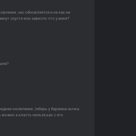
овления ,час обновляется и не как не
нут спустя или зависло что у меня?
лали?
леднее оновление ,теберь у бармена нычка
 можно а класть нельзя,как с это