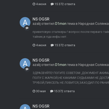
4 июня
15 372 ответа
NS OGSR
azalij
ответил
D1mon
тема в
Народная Солянка
приветсвую сталкеры ! вопрос после перваго тайн
тайник,в пда инфы нет.
4 июня
15 372 ответа
NS OGSR
azalij
ответил
D1mon
тема в
Народная Солянка
ЗДРАСВУЙТЕ! ПОГИТЕ СОВЕТОМ ,ДОКУМЕНТ АКИМА
ПОЛУ С ЖАРКОЙ,НЕ КАКИМИ СУДЬБАМИ НЕ ДОСТА
ТРУБОЙ,ПИКСЕЛЬ НЕ ЛОВИТСЯ,ЗАХОДИЛ ПО РАНИМ
30 мая
15 372 ответа
NS OGSR