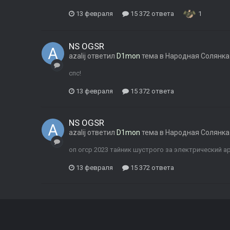
13 февраля
15 372 ответа
1
NS OGSR
azalij
ответил
D1mon
тема в
Народная Солянка
спс!
13 февраля
15 372 ответа
NS OGSR
azalij
ответил
D1mon
тема в
Народная Солянка
оп огср 2023 тайник шустрого за электрический а
13 февраля
15 372 ответа