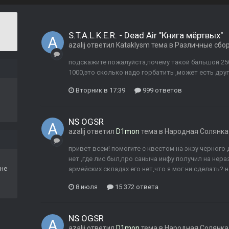
S.T.A.L.K.E.R. - Dead Air "Книга мёртвых"
azalij
ответил
Kataklysm
тема в
Различные сбо
подскажите пожалуйста,почему такой бальшой 2500
1000,это сколько надо горбатить ,может есть друг
Вторник в 17:39
999 ответов
NS OGSR
azalij
ответил
D1mon
тема в
Народная Солянка
привет всем! помогите с квестом на экзу черного 
нет ,где лис был,про саныча инфу получил на нера
не
армейских складах его нет,что я мог ни сделать? 
8 июля
15 372 ответа
NS OGSR
azalij
ответил
D1mon
тема в
Народная Солянка