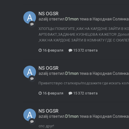
NS OGSR
azalij
ответил
D1mon
тема в
Народная Солянка
ХЛОПЦЫ ПОМОГИТЕ ,КАК НА КАРДОНЕ ЗАЙТИ В КО
АРТЕФАКТ,ЗАДАНИЕ КУЗНЕЦОВА КАЖЕТСЯ! Дополн
,КАК НА КАРДОНЕ ЗАЙТИ В КОМНАТУ ГДЕ С СКИЛЕТ
16 февраля
15 372 ответа
NS OGSR
azalij
ответил
D1mon
тема в
Народная Солянка
Приветствую сталкеры!подсажите где искать кол
16 февраля
15 372 ответа
NS OGSR
azalij
ответил
D1mon
тема в
Народная Солянка
спс друг!