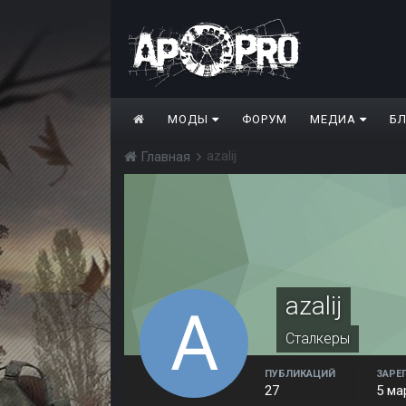
МОДЫ
ФОРУМ
МЕДИА
Б
azalij
Главная
azalij
Сталкеры
ПУБЛИКАЦИЙ
ЗАРЕ
27
5 ма