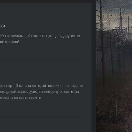
рки
 т красным нейтралитет ,когда у других по
ие версии!
доктора ,3 ключа есть, айтишника на кардоне
зведаной земле ,ушол в северную часть ,на
не охота квесты терять