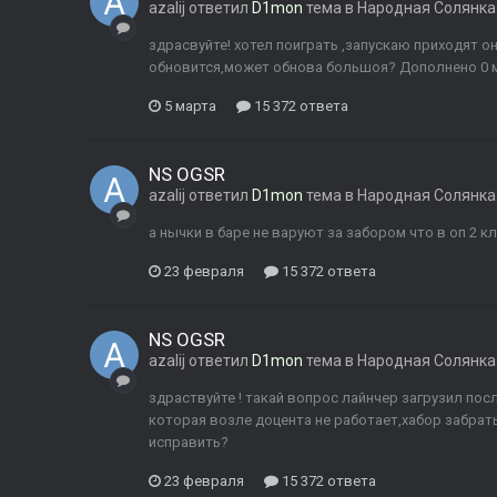
azalij
ответил
D1mon
тема в
Народная Солянка
здрасвуйте! хотел поиграть ,запускаю приходят он
обновится,может обнова большоя? Дополнено 0 ми
5 марта
15 372 ответа
NS OGSR
azalij
ответил
D1mon
тема в
Народная Солянка
а нычки в баре не варуют за забором что в оп 2 к
23 февраля
15 372 ответа
NS OGSR
azalij
ответил
D1mon
тема в
Народная Солянка
здраствуйте ! такай вопрос лайнчер загрузил пос
которая возле доцента не работает,хабор забрать
исправить?
23 февраля
15 372 ответа