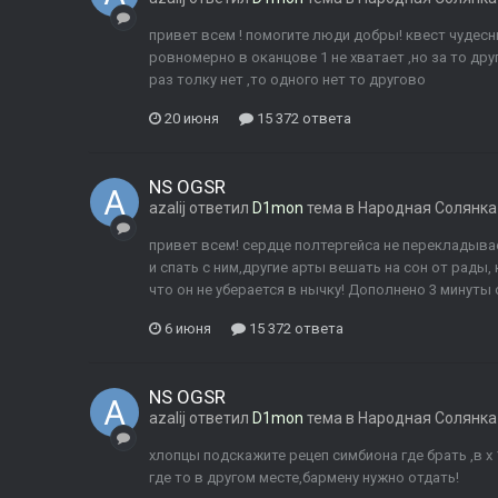
привет всем ! помогите люди добры! квест чудес
ровномерно в оканцове 1 не хватает ,но за то дру
раз толку нет ,то одного нет то другово
20 июня
15 372 ответа
NS OGSR
azalij
ответил
D1mon
тема в
Народная Солянка
привет всем! сердце полтергейса не перекладыва
и спать с ним,другие арты вешать на сон от рады, 
что он не уберается в нычку! Дополнено 3 минуты с
6 июня
15 372 ответа
NS OGSR
azalij
ответил
D1mon
тема в
Народная Солянка
хлопцы подскажите рецеп симбиона где брать ,в х 
где то в другом месте,бармену нужно отдать!