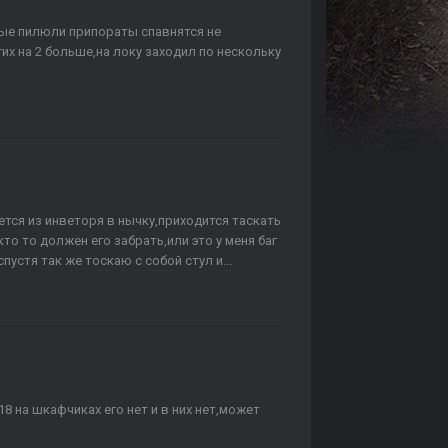
ные пилюли припораты спавнятся не
гих на 2 больше,на локу заходил по нескольку
ется из инветоря в нычку,приходится таскать
кто то должен его забрать,или это у меня баг
пустя так же тоскаю с собой стул и...
18 на шкафчиках его нет и в них нет,может