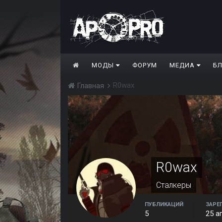
МОДЫ
ФОРУМ
МЕДИА
Б
R0wax
Главная
R0wax
Сталкеры
ПУБЛИКАЦИЙ
ЗАРЕ
5
25 а