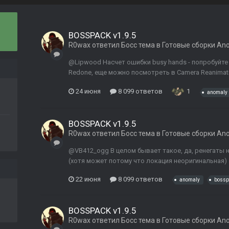
BOSSPACK v1.9.5
R0wax
ответил
Босс
тема в
Готовые сборки An
@Lipwood Насчет ошибки busy hands - попробуйт
Redone, еще можно посмотреть в Camera Reanimatio
24 июня
8 099 ответов
1
anomaly
BOSSPACK v1.9.5
R0wax
ответил
Босс
тема в
Готовые сборки An
@VB412_ogg В целом бывает такое, да, ренегаты 
(хотя может потому что локация неоригинальная)
22 июня
8 099 ответов
anomaly
bossp
BOSSPACK v1.9.5
R0wax
ответил
Босс
тема в
Готовые сборки An