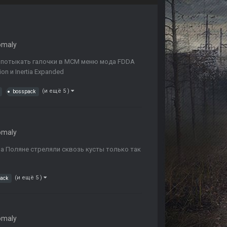
omaly
е потыкать галочки в MCM меню мода FDDA
n и Inertia Expanded
(и ещё 5 )
bosspack
omaly
на Поляне стреляли сквозь кусты только так
(и ещё 5 )
ack
omaly