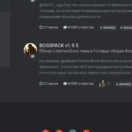
@VB412_ogg Она так сильно мешает стабильности
сталкер, на моей памяти минимальных её настроек
повышения производительности
21 июня
8 099 ответов
anomaly
bossp
BOSSPACK v1.9.5
R0wax
ответил
Босс
тема в
Готовые сборки An
На свежем драйвере Nvidia были безлоговые выле
буквально. Отключил AVX инструкции в настройка
Но после пары часов игра перестала запускаться да
21 июня
8 099 ответов
1
anomaly