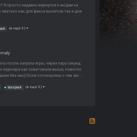
? Я просто недавно вернулся к модам на
 хватало как для фикса вылетов так и для
(и ещё 5 )
ack
omaly
ты после запуска игры, через пару секунд
х лаунчера как советовали выше, помогло.
же без них)) Если столкнулись с тем же -...
(и ещё 5 )
bosspack