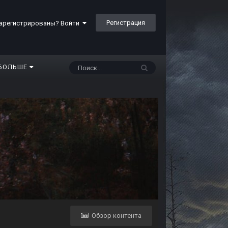
Регистрация
арегистрированы? Войти
БОЛЬШЕ
Обзор контента