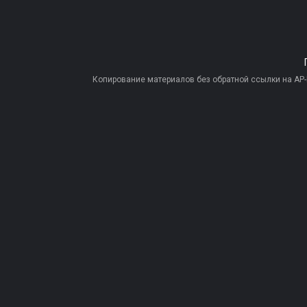
Копирование материалов без обратной ссылки на AP-PR