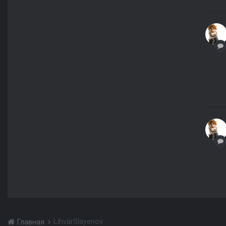
LihvärSlayenov
Главная