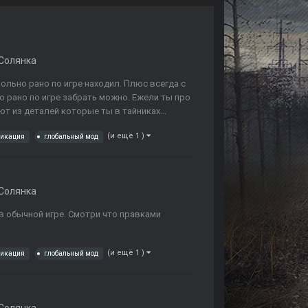
Солянка
вольно рано по игре находил. Плюс всегда с
о рано по игре забрать можно. Ежели ты про
т из деталей которые ты в тайниках...
(и ещё 1 )
фикация
глобальный мод
Солянка
в обычной игре. Смотри что правками
(и ещё 1 )
фикация
глобальный мод