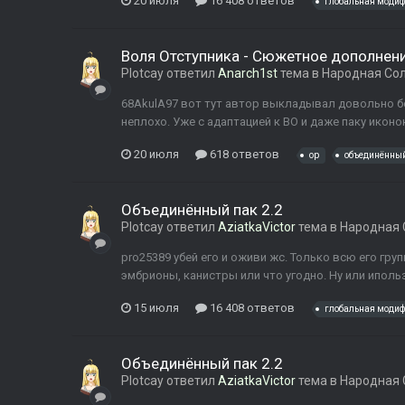
20 июля
16 408 ответов
глобальная моди
Воля Отступника - Сюжетное дополнени
Plotcay
ответил
Anarch1st
тема в
Народная Со
68AkulA97 вот тут автор выкладывал довольно б
неплохо. Уже с адаптацией к ВО и даже паку иконо
20 июля
618 ответов
op
объединённы
Объединённый пак 2.2
Plotcay
ответил
AziatkaVictor
тема в
Народная 
pro25389 убей его и оживи жс. Только всю его гру
эмбрионы, канистры или что угодно. Ну или иполь
15 июля
16 408 ответов
глобальная моди
Объединённый пак 2.2
Plotcay
ответил
AziatkaVictor
тема в
Народная 