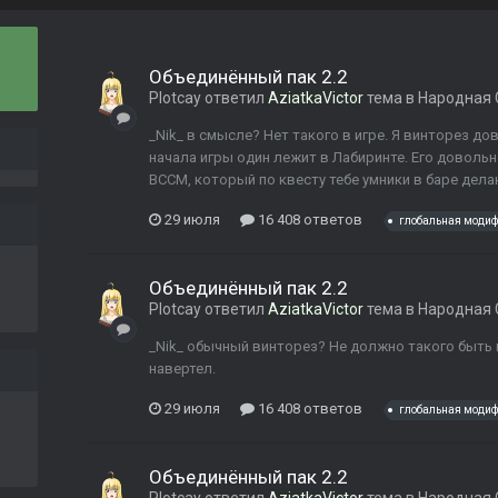
Объединённый пак 2.2
Plotcay
ответил
AziatkaVictor
тема в
Народная 
_Nik_ в смысле? Нет такого в игре. Я винторез до
начала игры один лежит в Лабиринте. Его довольн
ВССМ, который по квесту тебе умники в баре делаю
29 июля
16 408 ответов
глобальная моди
Объединённый пак 2.2
Plotcay
ответил
AziatkaVictor
тема в
Народная 
_Nik_ обычный винторез? Не должно такого быть 
навертел.
29 июля
16 408 ответов
глобальная моди
Объединённый пак 2.2