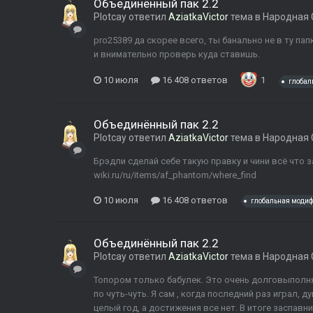
Объединённый пак 2.2
Plotcay
ответил
AziatkaVictor
тема в
Народная 
pro25389 да скорее всего, ты банально не в ту пап
и внимательно проверь куда ставишь.
10 июля
16 408 ответов
1
глобал
Объединённый пак 2.2
Plotcay
ответил
AziatkaVictor
тема в
Народная 
Брэдли сделай себе такую правку и чини всё что захо
wiki.ru/ru/items/af_phantom/where_find
10 июля
16 408 ответов
глобальная моди
Объединённый пак 2.2
Plotcay
ответил
AziatkaVictor
тема в
Народная 
Топором только бабулек. Это очень долговыполн
по чуть-чуть. Я сам , когда последний раз играл, 
целый год, а достижения все нет. В итоге заспавнил