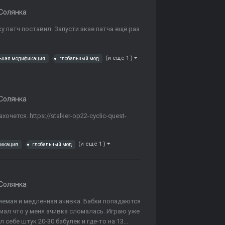
Солянка
ку патч поставил. Запусти экзе патча ещё раз
(и ещё 1 )
ьная модификация
глобальный мод
Солянка
чется. https://stalker-op22-cyclic-quest-
(и ещё 1 )
фикация
глобальный мод
Солянка
яемая и медленная ачивка. Бабки попадаются
думал что у меня ачивка сломалась. Играю уже
 себе штук 20-30 бабулек и где-то на 13...