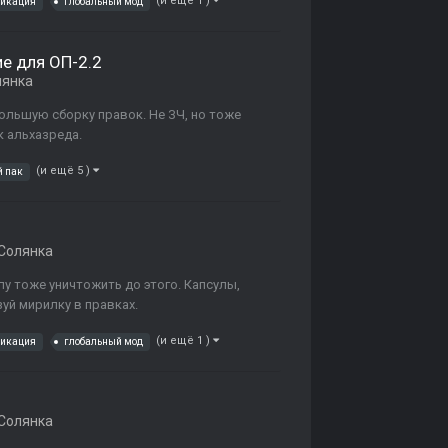
(и ещё 1 )
фикация
глобальный мод
е для ОП-2.2
лянка
ольшую сборку правок. Не ЗЧ, но тоже
к альхазреда.
(и ещё 5 )
й пак
Солянка
ппу тоже уничтожить до этого. Капсулы,
зуй мирилку в правках.
(и ещё 1 )
фикация
глобальный мод
Солянка