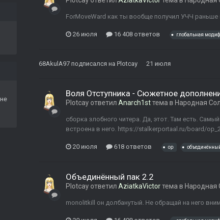
Plotcay
ответил
AziatkaVictor
тема в
Народная 
ForMoveWard как ты вообще получил УЧЧ раньше
26 июля
16 408 ответов
глобальная моди
68AkulA97
подписался на
Plotcay
21 июля
Воля Отступника - Сюжетное дополнени
не
Plotcay
ответил
Anarch1st
тема в
Народная Со
сборка злобного читера. Да, этот. Там есть. Сам
встроена в него. https://stalkerportaal.ru/board/op_
20 июля
618 ответов
op
объединённы
Объединённый пак 2.2
Plotcay
ответил
AziatkaVictor
тема в
Народная 
monolitkill он долбанутый. Не обращай на него вн