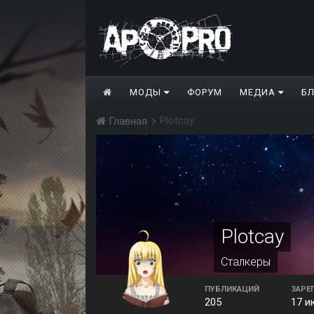
МОДЫ
ФОРУМ
МЕДИА
Б
Plotcay
Главная
Plotcay
Сталкеры
ПУБЛИКАЦИЙ
ЗАРЕ
205
17 и