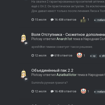
На свалке 2 гарантированных просителей аптечки.
ещё с Оп 2: Он практически актуален. За исключе
Док давал квест только после лечения Лиса и Толик
15 июля
16 408 ответов
1
глобал
Воля Отступника - Сюжетное дополнени
Plotcay
ответил
Anarch1st
тема в
Народная Со
apesh8ter гемини советует такое решение.
12 июля
618 ответов
1
op
об
Объединённый пак 2.2
Plotcay
ответил
AziatkaVictor
тема в
Народная 
Suminvla ручная граната?
12 июля
16 408 ответов
1
глобал