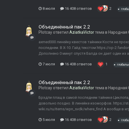
8 июля
16 408 ответов
2
глоб
Объединённый пак 2.2
Plotcay
ответил
AziatkaVictor
тема в
Народная 
axmed000 линейку квестов тайники Кости не прохо
последнем. В Х-10. Гайд текстом https://op-2.fand
Дополнено 0 минут спустя Балда он дает один из а
7 июля
16 408 ответов
1
глобаль
Объединённый пак 2.2
Plotcay
ответил
AziatkaVictor
тема в
Народная 
Брэдли плащ в самой последнем тайнике Циклопа, 
довольно поздно. В линейке изоморфов. https://stal
wiki.ru/ru/items/wpn_svdk/where_find А вообще в и
5 июля
16 408 ответов
2
глоб