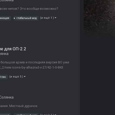
Солянка
 всех чипов? Это вообще возможно?
(и ещё 1 )
фикация
глобальный мод
е для ОП-2.2
лянка
ый большой архив и последняя версия ВО уже
2_2/new-icons-by-alhazrad-v-27/42-1-0-843
(и ещё 5 )
й пак
Солянка
имания. Местный дурачок.