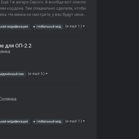
 Ещё 1 в ангаре Серого. А вообще вот список
нием кордона. Там специально сделали, чтобы
а. На имена не смотрите, у вас будут свои...
(и ещё 1 )
ьная модификация
глобальный мод
е для ОП-2.2
лянка
(и ещё 5 )
ъединённый пак
Солянка
(и ещё 1 )
ьная модификация
глобальный мод