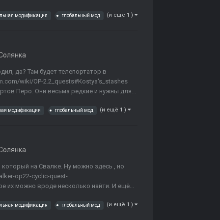
(и ещё 1 )
альная модификация
глобальный мод
Солянка
дил, да? Там будет телепортатор в
om.com/wiki/OP-2.2_quests#Kostya's_stashes
ртов Перо. Они весьма редкие и нужны для...
(и ещё 1 )
ная модификация
глобальный мод
Солянка
который на Свалке. Ну можно здесь , но
ker-op22-cyclic-quest-
гре их можно вроде несколько найти. И ещё...
(и ещё 1 )
альная модификация
глобальный мод