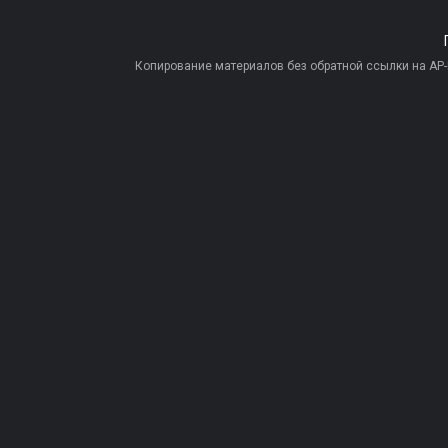
Копирование материалов без обратной ссылки на AP-PR