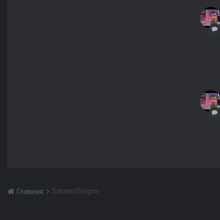
SatanicDragon
Главная