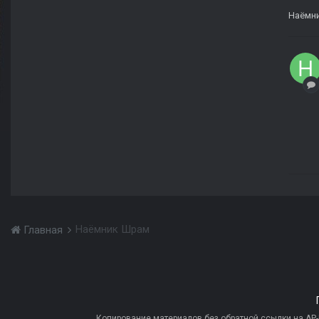
Наëмн
Наëмник Шрам
Главная
Копирование материалов без обратной ссылки на AP-PR