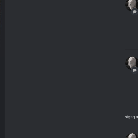
sigsg
п