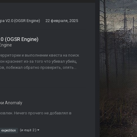
а V2.0 (OGSR Engine)
22 февраля, 2025
0 (OGSR Engine)
Engine
территории и выполнении квеста на поиск
он краснеет из-за того что убивал убийц,
ов, побежал обратно проверить, опять...
ки Anomaly
новлен. Ничего прочего не добавлял в
(и ещё 2 )
expedition