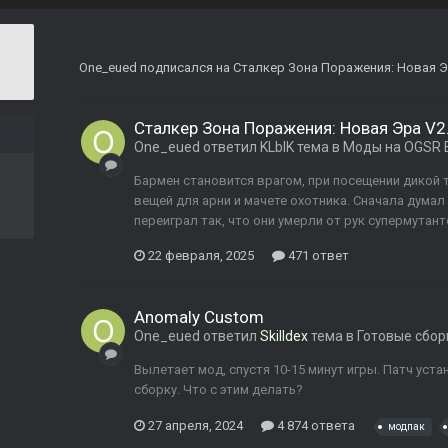
One_eued
подписался на
Сталкер Зона Поражения: Новая Эр
Сталкер Зона Поражения: Новая Эра V2.
One_eued
ответил
KLblK
тема в
Моды на OGSR 
Бармен становится врагом, при посещении дикой 
вещей для арни и мачете охотника. Сначала думал 
переиграл так, что они умерли от рук супермутант
22 февраля, 2025
471 ответ
Anomaly Custom
One_eued
ответил
Skilldex
тема в
Готовые сбор
Вылетает мод, спустя 10-15 минут игры. Патч уста
сборку. Что с этим делать?
27 апреля, 2024
4 874 ответа
модпак