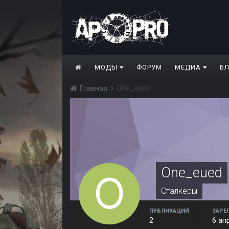
МОДЫ
ФОРУМ
МЕДИА
Б
One_eued
Главная
One_eued
Сталкеры
ПУБЛИКАЦИЙ
ЗАРЕ
2
6 ап