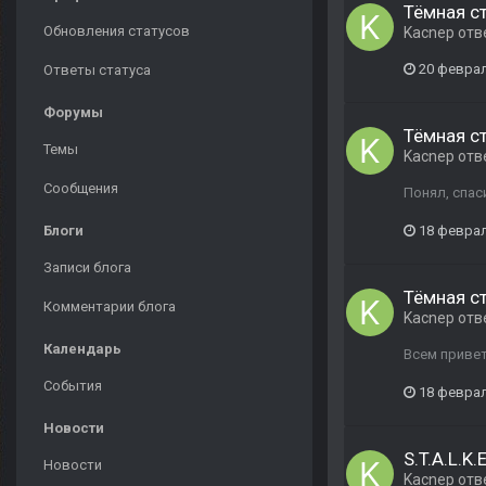
Тёмная с
Обновления статусов
Kacnep
отв
20 феврал
Ответы статуса
Форумы
Тёмная с
Темы
Kacnep
отв
Сообщения
Понял, спаси
Блоги
18 феврал
Записи блога
Тёмная с
Комментарии блога
Kacnep
отв
Календарь
Всем привет
События
18 феврал
Новости
S.T.A.L.K
Новости
Kacnep
отв