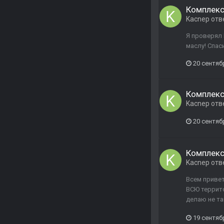
Комплек
Kacnep
отв
Я проверял 
маслу! Спас
20 сентяб
Комплек
Kacnep
отв
20 сентяб
Комплек
Kacnep
отв
Всем привет
ВСЮ террито
делаю не та
19 сентяб