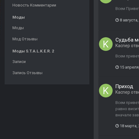
Новость Комментарии
Всем Привет
Моды
8 августа,
Моды
Мод Отзывы
Судьба мон
Kacnep
отв
Моды S.T.A.L.K.E.R. 2
Всем привет
Записи
15 апреля
Запись Отзывы
Приход
Kacnep
отв
Всем привет
равно висит
вначале зав
18 марта,