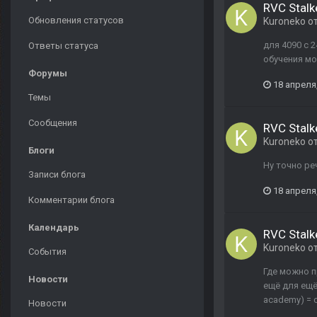
RVC Stal
Обновления статусов
Kuroneko
о
для 4090 с 
Ответы статуса
обучения мо
Форумы
18 апреля
Темы
Сообщения
RVC Stal
Kuroneko
о
Блоги
Ну точно ре
Записи блога
18 апреля
Комментарии блога
Календарь
RVC Stal
Kuroneko
о
События
Где можно п
Новости
ещё для ещё д
academy) = 
Новости