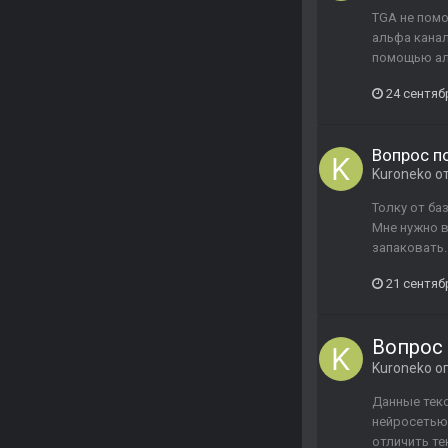
TGA не помо
альфа канал
помощью аль
24 сентяб
Вопрос по
Kuroneko
о
Толку от ба
Мне нужно в
запаковать.
21 сентяб
Вопрос 
Kuroneko
оп
Данные текс
нейросетью 
отличить те