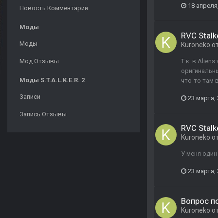
18 апреля
Новость Комментарии
Моды
RVC Stal
Моды
Kuroneko
о
Мод Отзывы
Т.к. в Alien
оригинальны
Моды S.T.A.L.K.E.R. 2
что-то там 
Записи
23 марта,
Запись Отзывы
RVC Stal
Kuroneko
о
У меня один
23 марта,
Вопрос по
Kuroneko
о