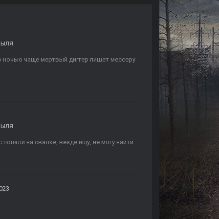
быля
то ночью чаще мертвый диггер пишет мессеру
быля
попали на свалке, везде ищу, не могу найти
023