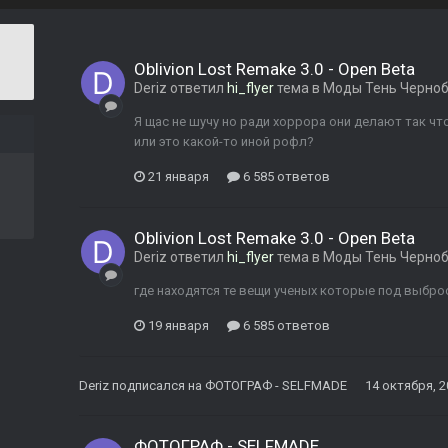
Oblivion Lost Remake 3.0 - Open Beta
Deriz
ответил
hi_flyer
тема в
Моды Тень Черно
Я щас не шучу но ради хоррора они делают так ч
или это какой-то иной рофл?
21 января
6 585 ответов
Oblivion Lost Remake 3.0 - Open Beta
Deriz
ответил
hi_flyer
тема в
Моды Тень Черно
где находятся те вещи ученых которые под выброс 
19 января
6 585 ответов
Deriz
подписался на
ФОТОГРАФ - SELFMADE
14 октября, 2
ФОТОГРАФ - SELFMADE