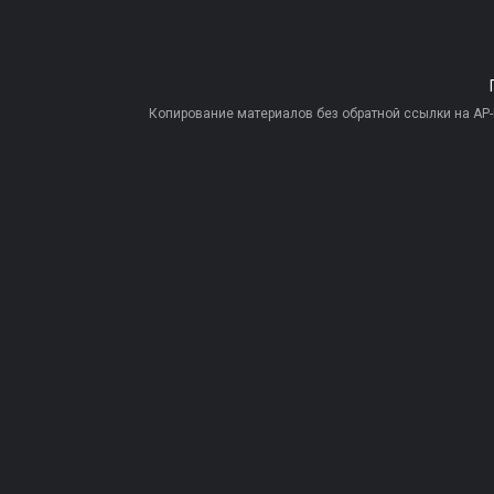
Копирование материалов без обратной ссылки на AP-PR