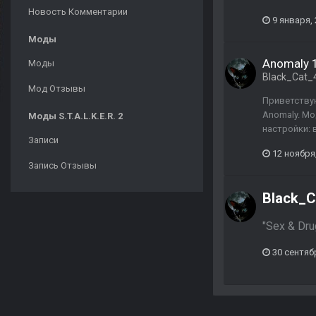
Новость Комментарии
9 января,
Моды
Anomaly 1
Моды
Black_Cat_
Мод Отзывы
Приветствую
Anomaly. Мо
Моды S.T.A.L.K.E.R. 2
настройки: 
Записи
12 ноября
Запись Отзывы
Black_C
"Sex & Drug
30 сентяб