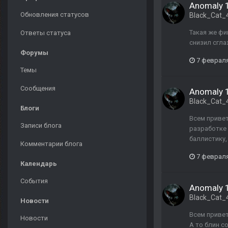
Anomaly 1
Обновления статусов
Black_Cat_
Такая же фи
Ответы статуса
снизил сгла
Форумы
7 февраля
Темы
Сообщения
Anomaly 1
Black_Cat_
Блоги
Всем привет
Записи блога
разработке 
баллистику,
Комментарии блога
7 февраля
Календарь
События
Anomaly 1
Black_Cat_
Новости
Всем привет
Новости
А то блин с