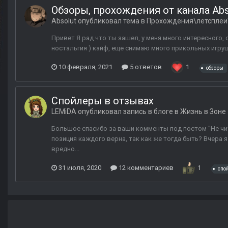
Обзоры, прохождения от канала Abs
Absolut
опубликовал тема в
Прохождения\летсплеи
Привет Я рад что ты зашел, у меня много интересного, 
ностальгия ) кайф, еще снимаю много прикольных игруше
10 февраля, 2021
5 ответов
1
обзоры
Спойлеры в отзывах
LEMiDA
опубликовал запись в блоге в
Жизнь в Зоне
Большое спасибо за ваши комменты под постом "Не чита
позиция каждого верна, так как же тогда быть? Вчера 
вредно...
31 июля, 2020
12 комментариев
1
спо