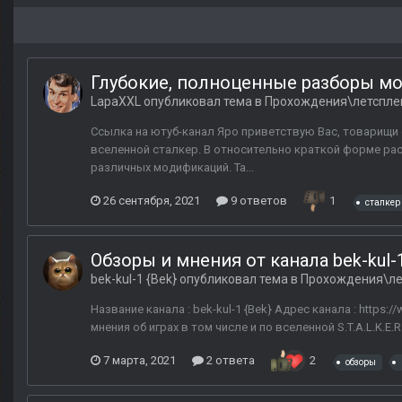
Глубокие, полноценные разборы мод
LapaXXL
опубликовал тема в
Прохождения\летспле
Ссылка на ютуб-канал Яро приветствую Вас, товарищи 
вселенной сталкер. В относительно краткой форме ра
различных модификаций. Та...
26 сентября, 2021
9 ответов
1
сталкер
Обзоры и мнения от канала bek-kul-1
bek-kul-1 {Bek}
опубликовал тема в
Прохождения\ле
Название канала : bek-kul-1 {Bek} Адрес канала : https
мнения об играх в том числе и по вселенной S.T.A.L.K.E
7 марта, 2021
2 ответа
2
обзоры