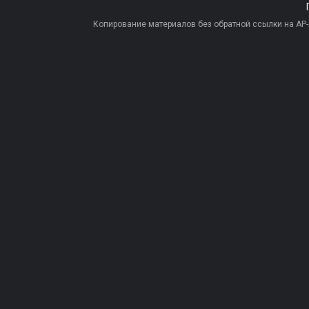
Копирование материалов без обратной ссылки на AP-PR