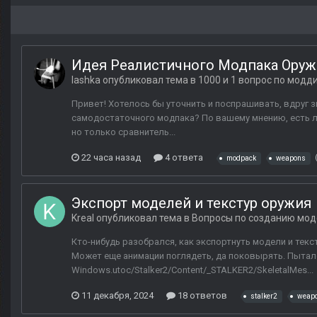
Идея Реалистичного Модпака Оружи
lashka
опубликовал тема в
1000 и 1 вопрос по модд
Привет! Хотелось бы уточнить и поспрашивать, вдруг з
самодостаточного модпака? По вашему мнению, есть л
но только сравнитель...
22 часа назад
4 ответа
modpack
weapons
Экспорт моделей и текстур оружия
Kreal
опубликовал тема в
Вопросы по созданию мод
Кто-нибудь разобрался, как экспортнуть модели и текст
Может еще анимации поглядеть, да поковырять. Пыталс
Windows.utoc/Stalker2/Content/_STALKER2/SkeletalMes...
11 декабря, 2024
18 ответов
stalker2
weap