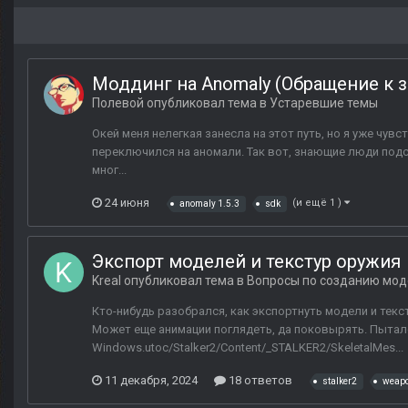
Моддинг на Anomaly (Обращение к 
Полевой
опубликовал тема в
Устаревшие темы
Окей меня нелегкая занесла на этот путь, но я уже чувст
переключился на аномали. Так вот, знающие люди подск
мног...
24 июня
(и ещё 1 )
anomaly 1.5.3
sdk
Экспорт моделей и текстур оружия
Kreal
опубликовал тема в
Вопросы по созданию мод
Кто-нибудь разобрался, как экспортнуть модели и текст
Может еще анимации поглядеть, да поковырять. Пыталс
Windows.utoc/Stalker2/Content/_STALKER2/SkeletalMes...
11 декабря, 2024
18 ответов
stalker2
weap