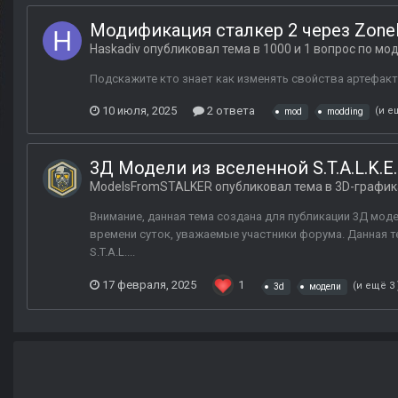
Модификация сталкер 2 через Zone
Haskadiv
опубликовал тема в
1000 и 1 вопрос по мо
Подскажите кто знает как изменять свойства артефак
10 июля, 2025
2 ответа
(и е
mod
modding
3Д Модели из вселенной S.T.A.L.K.E.
ModelsFromSTALKER
опубликовал тема в
3D-график
Внимание, данная тема создана для публикации 3Д модел
времени суток, уважаемые участники форума. Данная т
S.T.A.L....
17 февраля, 2025
1
(и ещё 3
3d
модели