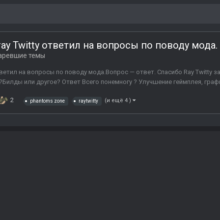
ray Twitty ответил на вопросы по поводу мода.
аревшие темы
тветил на вопросы по поводу мода.Вопрос — ответ. Спасибо Ray Twitty за
илды или другое? Ответ Всего понемногу ? Улучшение геймплея, график
2
(и ещё 4 )
phantoms zone
raytwitty