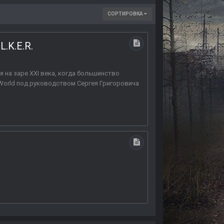
СОРТИРОВКА
.K.E.R.
ся на заре XXI века, когда большинство
World под руководством Сергея Григоровича