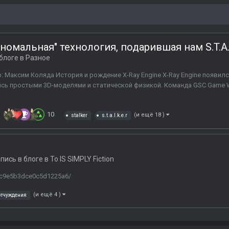
аномальная" технология, подарившая нам S.T.A.L
блоге в
Разное
ор: Максим Коляда История и рождение X-Ray Engine X-Ray Engine появил
сь простыми 3D-моделями и статической физикой. Команда GSC Game 
10
(и ещё 18 )
stalker
s.t.a.l.k.e.r
пись в блоге в
To IS SIMPLY Fiction
9fc9e5b3dce0c5d1225a6/
(и ещё 4 )
отчуждения