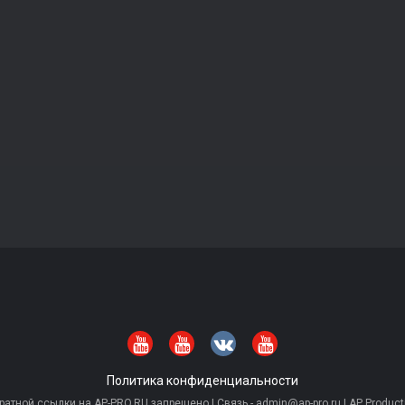
Политика конфиденциальности
тной ссылки на AP-PRO.RU запрещено | Связь - admin@ap-pro.ru | AP Producti