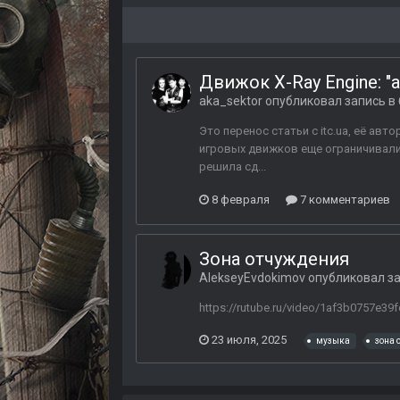
Движок X-Ray Engine: "
aka_sektor
опубликовал запись в 
Это перенос статьи с itc.ua, её авт
игровых движков еще ограничивали
решила сд...
8 февраля
7 комментариев
Зона отчуждения
AlekseyEvdokimov
опубликовал за
https://rutube.ru/video/1af3b0757e3
23 июля, 2025
музыка
зона 