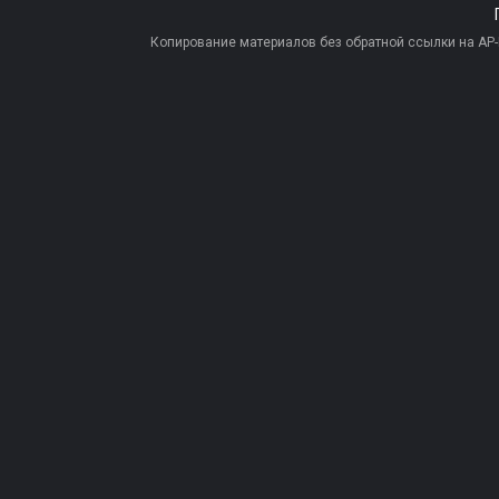
Копирование материалов без обратной ссылки на AP-PR