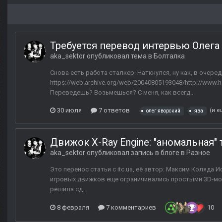
Требуется перевод интервью Олега
aka_sektor
опубликовал тема в
Болталка
Снова есть работа сталкер. Наткнулся, ну как, в очер
https://web.archive.org/web/20040805193048/http://www
Переведешь? Возьмешься? С меня, как всегд...
30 июля
7 ответов
(и е
олег яворский
ява
Движок X-Ray Engine: "аномальная" т
aka_sektor
опубликовал запись в блоге в
Разное
Это перенос статьи с itc.ua, её автор: Максим Коляда И
игровых движков еще ограничивались простыми 3D-мо
решила сд...
8 февраля
7 комментариев
10