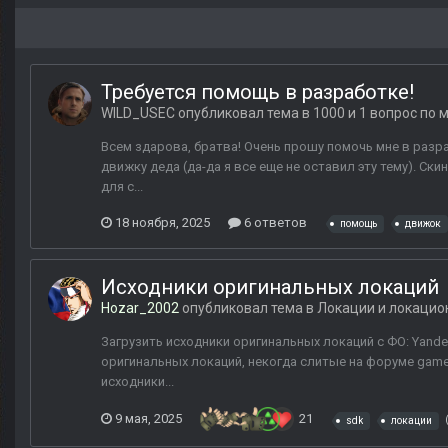
Требуется помощь в разработке!
WILD_USEC
опубликовал тема в
1000 и 1 вопрос по 
Всем здарова, братва! Очень прошу помочь мне в разр
движку деда (да-да я все еще не оставил эту тему). Ски
для с...
18 ноября, 2025
6 ответов
помощь
движок
Исходники оригинальных локаций
Hozar_2002
опубликовал тема в
Локации и локацио
Загрузить исходники оригинальных локаций с ФО: Yandex
оригинальных локаций, некогда слитые на форуме game
исходники...
9 мая, 2025
21
sdk
локации