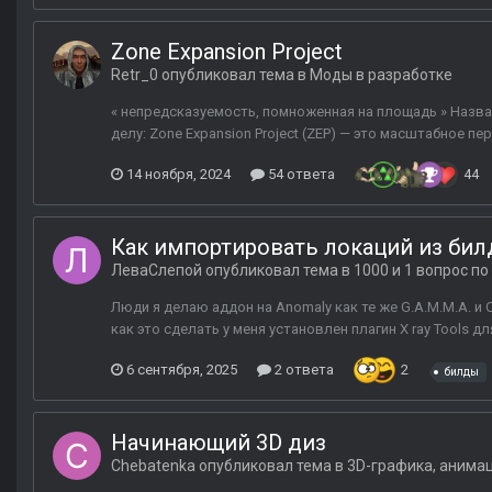
Zone Expansion Project
Retr_0
опубликовал тема в
Моды в разработке
« непредсказуемость, помноженная на площадь » Назван
делу: Zone Expansion Project (ZEP) — это масштабное п
14 ноября, 2024
54 ответа
44
Как импортировать локаций из бил
ЛеваСлепой
опубликовал тема в
1000 и 1 вопрос п
Люди я делаю аддон на Anomaly как те же G.A.M.M.A. и
как это сделать у меня установлен плагин X ray Tools дл
6 сентября, 2025
2 ответа
2
билды
Начинающий 3D диз
Chebatenka
опубликовал тема в
3D-графика, анима