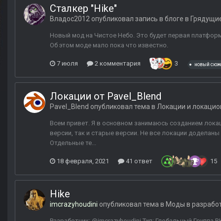
Сталкер "Hike"
Владос2012
опубликовал запись в блоге в
Грядущие
Новый мод на Чистое Небо. Это будет первая платформа,
Об этом моде мало пока что известно.
7 июля
2 комментария
3
новый сюж
Локации от Pavel_Blend
Pavel_Blend
опубликовал тема в
Локации и локацио
Всем привет. Я в основном занимаюсь созданием локац
версии, так и старые версии. Не все локации доделаны
Отдельные те...
18 февраля, 2021
41 ответ
15
Hike
imcrazyhoudini
опубликовал тема в
Моды в разрабо
Разработчик: @imcrazyhoudini Тип: Глобальный Группа ВК