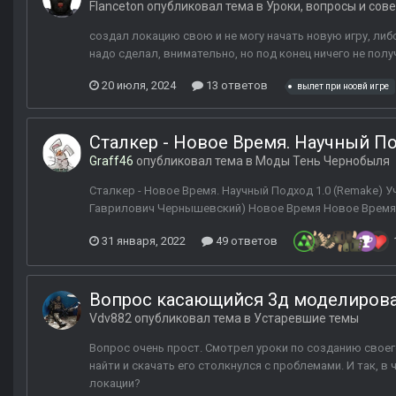
Flanceton
опубликовал тема в
Уроки, вопросы и сов
создал локацию свою и не могу начать новую игру, либо
надо сделал, внимательно, но под конец ничего не полу
20 июля, 2024
13 ответов
вылет при ноовй игре
Сталкер - Новое Время. Научный По
Graff46
опубликовал тема в
Моды Тень Чернобыля
Сталкер - Новое Время. Научный Подход 1.0 (Remake) 
Гаврилович Чернышевский) Новое Время Новое Время. 
31 января, 2022
49 ответов
Вопрос касающийся 3д моделирова
Vdv882
опубликовал тема в
Устаревшие темы
Вопрос очень прост. Смотрел уроки по созданию своего
найти и скачать его столкнулся с проблемами. И так, в
локации?