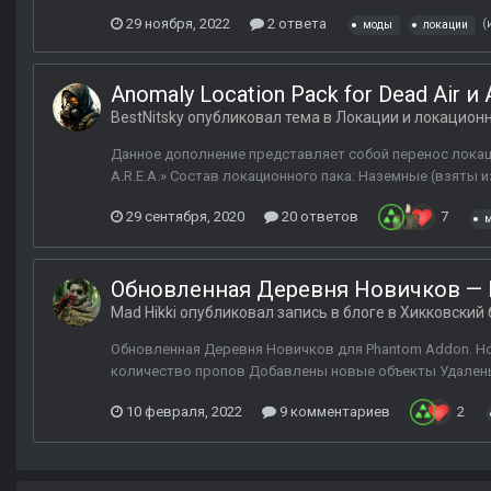
29 ноября, 2022
2 ответа
(
моды
локации
Anomaly Location Pack for Dead Air и A
BestNitsky
опубликовал тема в
Локации и локацион
Данное дополнение представляет собой перенос локаци
A.R.E.A.» Состав локационного пака: Наземные (взяты из A
29 сентября, 2020
20 ответов
7
м
Обновленная Деревня Новичков — 
Mad Hikki
опубликовал запись в блоге в
Хикковский 
Обновленная Деревня Новичков для Phantom Addon. Н
количество пропов Добавлены новые объекты Удалены н
10 февраля, 2022
9 комментариев
2