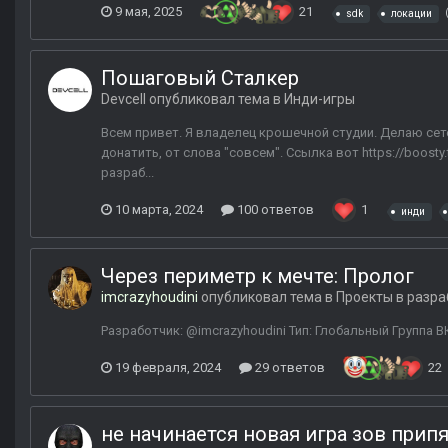
9 мая, 2025
21
sdk
локации
Пошаговый Сталкер
Devcell
опубликовал тема в
Инди-игры
Всем привет. Я владелец крошечной студии. Делаю сете
донатить, от слова "совсем". Ссылка вот https://boosty.
разраб...
10 марта, 2024
100 ответов
1
инди
Через периметр к мечте: Пролог
imcrazyhoudini
опубликовал тема в
Проекты в разра
Разработчик: @imcrazyhoudini Тип: Глобальный Группа
19 февраля, 2024
29 ответов
22
не начинается новая игра зов прип