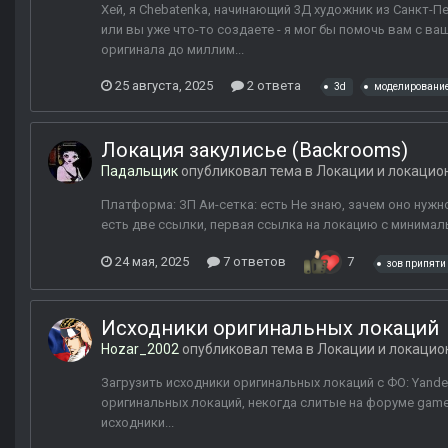
Хей, я Chebatenka, начинающий 3Д художник из Санкт-П
или вы уже что-то создаете - я мог бы помочь вам с 
оригинала до миллим...
25 августа, 2025
2 ответа
3d
моделировани
Локация закулисье (Backrooms)
Падальщик
опубликовал тема в
Локации и локацио
Платформа: ЗП Аи-сетка: есть Не знаю, зачем оно нуж
есть две ссылки, первая ссылка на локацию с минималь
24 мая, 2025
7 ответов
7
зов припяти
Исходники оригинальных локаций
Hozar_2002
опубликовал тема в
Локации и локацио
Загрузить исходники оригинальных локаций с ФО: Yandex
оригинальных локаций, некогда слитые на форуме game
исходники...