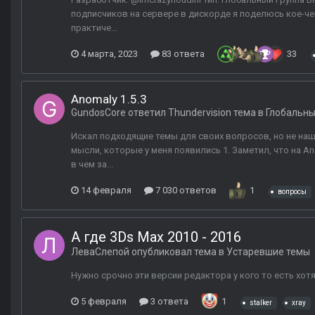
подписчиков на сервере в дискорде я поделюсь кое-че
практиче...
4 марта, 2023
83 ответа
33
Anomaly 1.5.3
GundosCore
ответил
Thundervision
тема в
Глобальн
Искал подходящие темы для своих вопросов, но не наш
мысли, которые у меня появились 1. Заметил, что на An
в чем за...
14 февраля
7 030 ответов
1
вопросы
А где 3Ds Max 2010 - 2016
ЛеваСлепой
опубликовал тема в
Устаревшие темы
Нужно срочно эти версии редактора у кого то есть хотя
5 февраля
3 ответа
1
stalker
xray