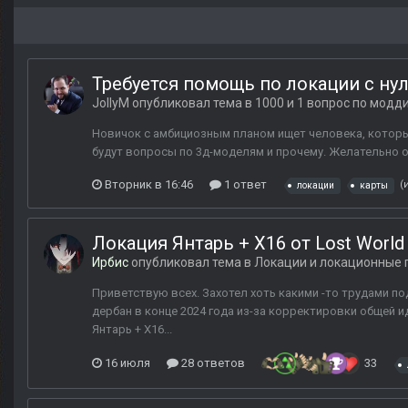
Требуется помощь по локации с нул
JollyM
опубликовал тема в
1000 и 1 вопрос по модд
Новичок с амбициозным планом ищет человека, которы
будут вопросы по 3д-моделям и прочему. Желательно о
Вторник в 16:46
1 ответ
(
локации
карты
Локация Янтарь + X16 от Lost World 
Ирбис
опубликовал тема в
Локации и локационные 
Приветствую всех. Захотел хоть какими -то трудами по
дербан в конце 2024 года из-за корректировки общей 
Янтарь + X16...
16 июля
28 ответов
33