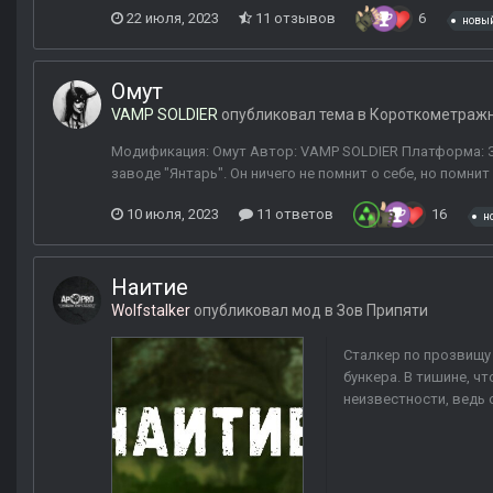
22 июля, 2023
11 отзывов
6
новы
Омут
VAMP SOLDIER
опубликовал тема в
Короткометраж
Модификация: Омут Автор: VAMP SOLDIER Платформа: Зо
заводе "Янтарь". Он ничего не помнит о себе, но помнит
10 июля, 2023
11 ответов
16
н
Наитие
Wolfstalker
опубликовал мод в
Зов Припяти
Сталкер по прозвищу
бункера. В тишине, ч
неизвестности, ведь 