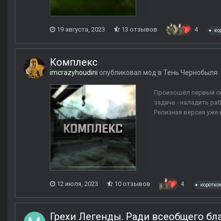
19 августа, 2023
13 отзывов
4
ко
Комплекс
imcrazyhoudini
опубликовал мод в
Тень Чернобыля
Произошёл первый све
задача - наладить ра
Релизная версия уже
12 июля, 2023
10 отзывов
4
коротко
Грехи Легенды. Ради всеобщего бл