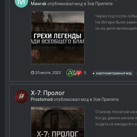
Mawrak
опубликовал мод в
Зов Припяти
Через год после соб
На Янтаре были заме
но на деле являющийс
20 июля, 2023
5
короткометражный мод
Х-7: Пролог
Prostomod
опубликовал мод в
Зов Припяти
Сталкер Носатый неск
Когда деньги начали 
податься ненадолго к