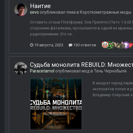
Наитие
sevo
опубликовал тема в
Короткометражные моды
Оставить отзыв Платформа: Зов Припяти | Патч: 1.6.02
сторонник фатализма, просыпается в одной из мрачных 
радиоприемник. Его се...
19 августа, 2023
130 ответов
Судьба монолита REBUILD: Множес
Paracetamol
опубликовал мод в
Тень Чернобыля
В аккурат перед пер
экспонатов попал в р
Владимир Озёрский з