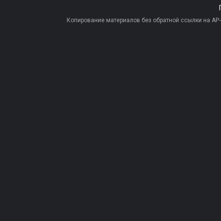
Копирование материалов без обратной ссылки на AP-PR