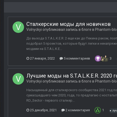
Сталкерские моды для новичков
Volnyckyi
опубликовал запись в блоге в
Phantom-blo
До выхода S.T.A.L.K.E.R. 2 еще как до Пекина раком, п
подобрал 5 проектов, которые будут легки и ненапряж
модами на S.T.A.L.K.E...
27 января, 2022
5 комментариев
3
Лучшие моды на S.T.A.L.K.E.R. 2020 
Volnyckyi
опубликовал запись в блоге в
Phantom-blo
Насыщенный для сталкерского сообщества 2021 год под
сумасшедшего чем 2020, года, то предлагаю с носталь
RD_Sector - первого сталкер...
25 декабря, 2021
2 комментария
1
луч