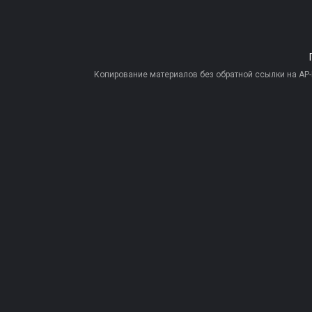
Копирование материалов без обратной ссылки на AP-PR