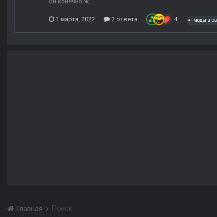
он конечно ж...
1 марта, 2022
2 ответа
4
моды в ра
Поиск
Главная