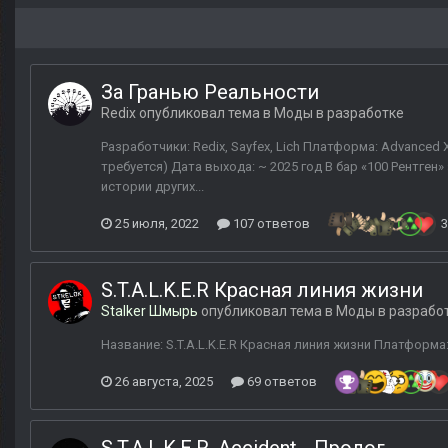
За Гранью Реальности
Redix
опубликовал тема в
Моды в разработке
Разработчики: Redix, Sayfex, Lich Платформа: Advanced
требуется) Дата выхода: ~ 2025 год В бар «100 Рентге
истории других...
25 июля, 2022
107 ответов
3
S.T.A.L.K.E.R Красная линия жизни
Stalker Шмырь
опубликовал тема в
Моды в разрабо
Название: S.T.A.L.K.E.R Красная линия жизни Платформа
26 августа, 2025
69 ответов