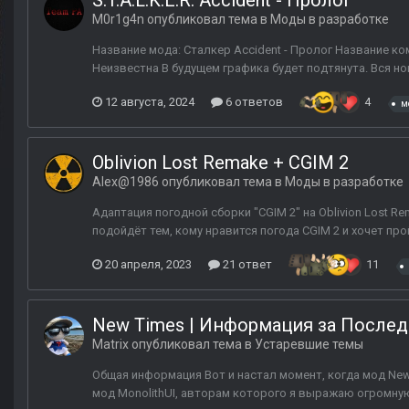
S.T.A.L.K.E.R. Accident - Пролог
M0r1g4n
опубликовал тема в
Моды в разработке
Название мода: Сталкер Accident - Пролог Название ко
Неизвестна В будущем графика будет подтянута. Вся н
12 августа, 2024
6 ответов
4
м
Oblivion Lost Remake + CGIM 2
Alex@1986
опубликовал тема в
Моды в разработке
Адаптация погодной сборки "CGIM 2" на Oblivion Lost R
подойдёт тем, кому нравится погода CGIM 2 и хочет пр
20 апреля, 2023
21 ответ
11
New Times | Информация за После
Matrix
опубликовал тема в
Устаревшие темы
Общая информация Вот и настал момент, когда мод New
мод MonolithUI, авторам которого я выражаю огромную