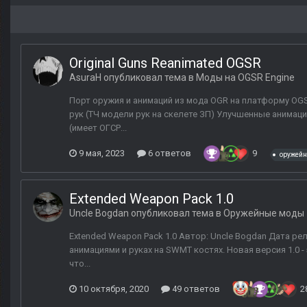
Original Guns Reanimated OGSR
AsuraH
опубликовал тема в
Моды на OGSR Engine
Порт оружия и анимаций из мода OGR на платформу O
рук (ТЧ модели рук на скелете ЗП) Улучшенные анимац
(имеет ОГСР...
9 мая, 2023
6 ответов
9
оружей
Extended Weapon Pack 1.0
Uncle Bogdan
опубликовал тема в
Оружейные моды
Extended Weapon Pack 1.0 Автор: Uncle Bogdan Дата р
анимациями и руках на SWMT костях. Новая версия 1.0 
что...
10 октября, 2020
49 ответов
2