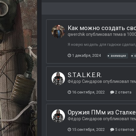
Как можно создать сво
qwerchik
опубликовал тема в
1000
Я новую модель для гадюки сделал,
1 декабря, 2024
анимации
S.T.A.L.K.E.R.
Фёдор Синдаров
опубликовал те
16 сентября, 2022
2 ответа
Оружия ПМм из Сталкер
Фёдор Синдаров
опубликовал те
15 сентября, 2022
5 ответов