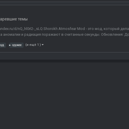
таревшие темы
.yandex.ru/d/nQ_hl0rI2-_sLQ Shorokh Atmosfear Mod - это мод, который д
а аномалии и радиация поражают в считанные секунды. Обновления: До
(и ещё 1 )
худ
оружее