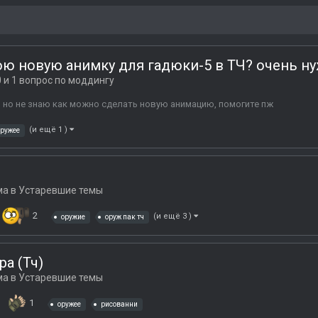
ю новую анимку для гадюки-5 в ТЧ? очень ну
 и 1 вопрос по моддингу
 но не знаю как можно сделать новую анимацию, помогите пж
(и ещё 1 )
оружее
ма в
Устаревшие темы
2
(и ещё 3 )
оружие
оруж пак тч
а (Тч)
ма в
Устаревшие темы
1
оружее
рисованни